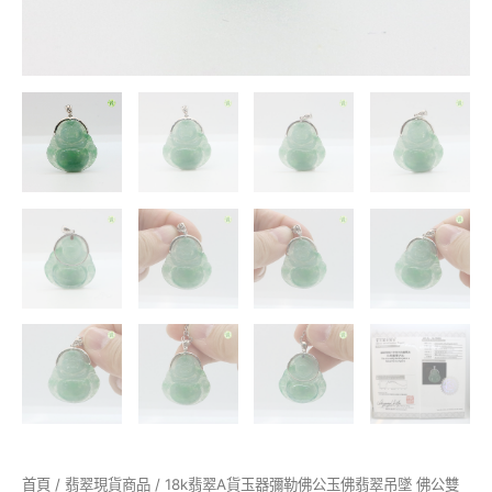
佛
公
雙
手
自
然
下
垂
呈
現
出
的
是
施
願
印
數
量
首頁
/
翡翠現貨商品
/ 18k翡翠A貨玉器彌勒佛公玉佛翡翠吊墜 佛公雙