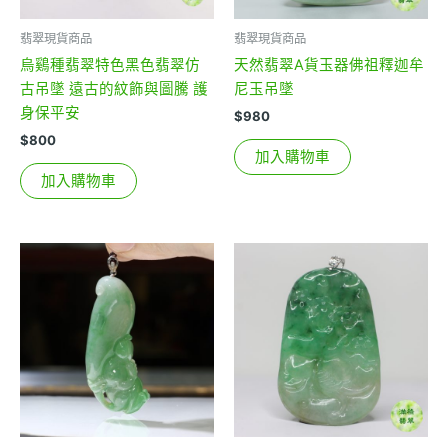
翡翠現貨商品
翡翠現貨商品
烏鷄種翡翠特色黑色翡翠仿
天然翡翠A貨玉器佛祖釋迦牟
古吊墜 遠古的紋飾與圖騰 護
尼玉吊墜
身保平安
$
980
$
800
加入購物車
加入購物車