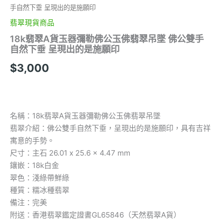
手自然下垂 呈現出的是施願印
翡翠現貨商品
18k翡翠A貨玉器彌勒佛公玉佛翡翠吊墜 佛公雙手
自然下垂 呈現出的是施願印
$
3,000
名稱：18k翡翠A貨玉器彌勒佛公玉佛翡翠吊墜
翡翠介紹：佛公雙手自然下垂，呈現出的是施願印，具有吉祥
寓意的手勢。
尺寸：主石 26.01 x 25.6 x 4.47 mm
鑲嵌：18k白金
翠色：淺綠帶鮮綠
種質：糯冰種翡翠
備注：完美
附送：香港翡翠鑑定證書GL65846（天然翡翠A貨）