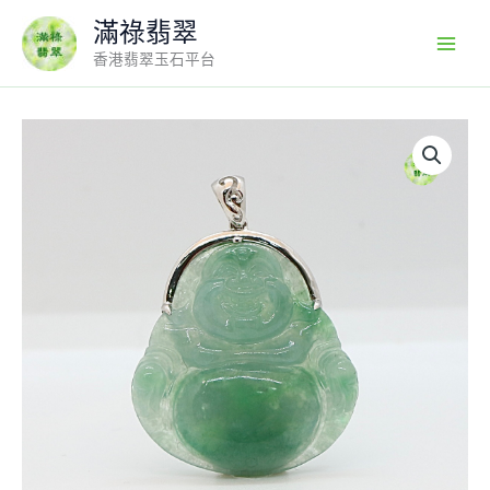
Skip
滿祿翡翠
to
香港翡翠玉石平台
content
18k
翡
翠
A
貨
玉
器
彌
勒
佛
公
玉
佛
翡
翠
吊
墜