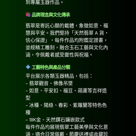
到專屬玉器作品。
品牌理念與文化傳承
翡翠是寄託心願的載體，象徵如意、福
慧與平安。我們堅持「天然翡翠 A 貨・
信心保證」，每件作品均附鑑定證書，
並經精工雕刻，融合玉石工藝與文化內
涵，令佩戴者感受靈性與祝福。
工藝特色與產品分類
平台展示各類玉器精品，包括：
- 翡翠觀音、佛像吊墜
- 如意、平安扣、福豆、葫蘆等吉祥造
型
- 冰種、陽綠、春彩、紫羅蘭等特色色
種
- 18K金、天然鑽石鑲嵌款式
每件作品均展現翡翠工藝美學與文化意
涵，適合日常佩戴、節慶送禮或收藏珍