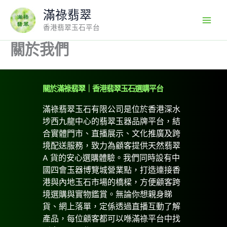
Skip
滿祿翡翠
to
香港翡翠玉石平台
content
關於我們
關於滿祿翡翠｜香港翡翠玉石選購平台
滿祿翡翠玉石有限公司是位於香港深水
埗西九龍中心的翡翠玉器品牌平台，結
合實體門市、直播展示、文化推廣及跨
境配送服務，致力為顧客提供天然翡翠
A 貨的安心選購體驗。我們同時設有中
國四會玉器博覽城營業點，打造連接香
港與內地玉石市場的橋樑，方便顧客跨
境選購與實物鑑賞。無論你想親身睇
貨、網上落單，定係透過直播互動了解
產品，每位顧客都可以喺滿祿平台中找