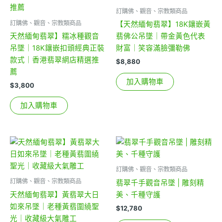
訂購佛、觀音、宗教類商品
訂購佛、觀音、宗教類商品
【天然緬甸翡翠】18K鑲嵌黃
天然緬甸翡翠】糯冰種觀音
翡佛公吊墜｜帶金黃色代表
吊墜｜18K鑲嵌扣頭經典正裝
財富｜笑容滿臉彌勒佛
款式｜香港翡翠網店精選推
$
8,880
薦
加入購物車
$
3,800
加入購物車
訂購佛、觀音、宗教類商品
訂購佛、觀音、宗教類商品
翡翠千手觀音吊墜 | 雕刻精
天然緬甸翡翠】黃翡翠大日
美、千種守護
如來吊墜｜老種黃翡圍繞聖
$
12,780
光｜收藏級大氣雕工