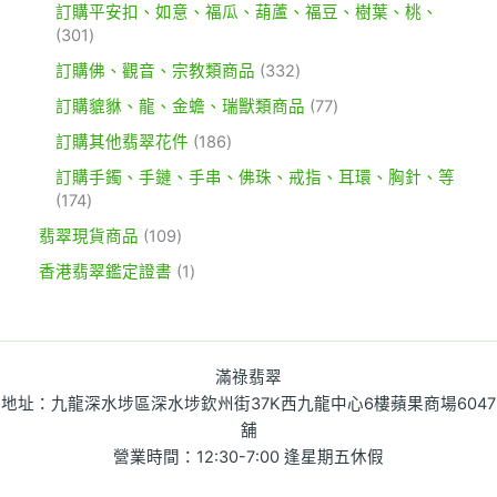
訂購平安扣、如意、福瓜、葫蘆、福豆、樹葉、桃、
301
訂購佛、觀音、宗教類商品
332
訂購貔貅、龍、金蟾、瑞獸類商品
77
訂購其他翡翠花件
186
訂購手鐲、手鏈、手串、佛珠、戒指、耳環、胸針、等
174
翡翠現貨商品
109
香港翡翠鑑定證書
1
滿祿翡翠
地址：九龍深水埗區深水埗欽州街37K西九龍中心6樓蘋果商場6047
舖
營業時間：12:30-7:00 逢星期五休假