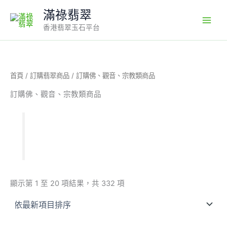
Sorted
1
3
1
1
1
1
3
7
Skip
by
滿祿翡翠
7
0
0
0
個
8
3
7
latest
to
4
1
9
4
產
6
2
個
香港翡翠玉石平台
content
個
個
個
9
品
個
個
產
產
產
產
個
產
產
品
品
品
品
產
品
品
品
首頁
/
訂購翡翠商品
/ 訂購佛、觀音、宗教類商品
訂購佛、觀音、宗教類商品
顯示第 1 至 20 項結果，共 332 項