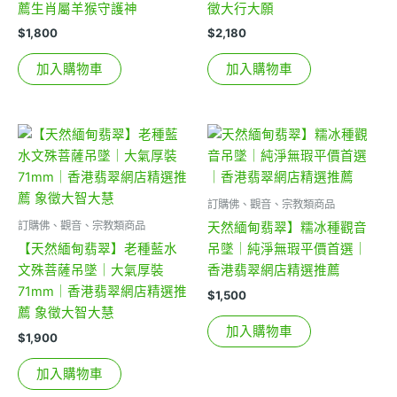
薦生肖屬羊猴守護神
徵大行大願
$
1,800
$
2,180
加入購物車
加入購物車
訂購佛、觀音、宗教類商品
訂購佛、觀音、宗教類商品
天然緬甸翡翠】糯冰種觀音
【天然緬甸翡翠】老種藍水
吊墜｜純淨無瑕平價首選｜
文殊菩薩吊墜｜大氣厚裝
香港翡翠網店精選推薦
71mm｜香港翡翠網店精選推
$
1,500
薦 象徵大智大慧
加入購物車
$
1,900
加入購物車