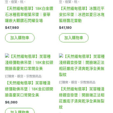
豆、樹葉、桃、
豆、樹葉、桃、
【天然緬甸翡翠】18K白金鑽
【天然緬甸翡翠】冰飄花平
石冰種翡翠樹葉吊墜｜豪華
安扣吊墜｜冰透如夏日冰塊
鑲嵌大顆鑽石閃耀全場
藍綠飄花靈動
$
47,980
$
41,180
加入購物車
加入購物車
訂購佛、觀音、宗教類商品
訂購佛、觀音、宗教類商品
【天然緬甸翡翠】芙蓉種淺
綠彌勒佛吊墜｜18K金扣頭開
【天然緬甸翡翠】芙蓉種淺
臉喜慶笑口常開全美
綠觀音掛墜｜開臉端正法相
莊嚴底子清爽乾淨全美無裂
$
6,080
紋
加入購物車