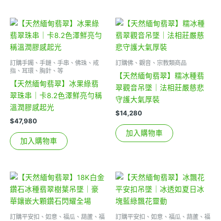
訂購手鐲、手鏈、手串、佛珠、戒
訂購佛、觀音、宗教類商品
指、耳環、胸針、等
【天然緬甸翡翠】糯冰種翡
【天然緬甸翡翠】冰果綠翡
翠觀音吊墜｜法相莊嚴慈悲
翠珠串｜卡8.2色澤鮮亮勻稱
守護大氣厚裝
溫潤膠感起光
$
14,280
$
47,980
加入購物車
加入購物車
訂購平安扣、如意、福瓜、葫蘆、福
訂購平安扣、如意、福瓜、葫蘆、福