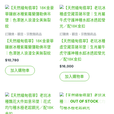
訂購佛、觀音、宗教類商品
訂購佛、觀音、宗教類商品
【天然緬甸翡翠】18K金豪華
【天然緬甸翡翠】老坑冰種
鑲嵌冰種紫羅蘭彌勒佛吊墜
虛空藏菩薩吊墜｜生肖屬牛
｜色澤迷人浪漫全美無裂紋
虎守護神種水超冰透起瑩光
／配18K金扣
$
10,780
$
16,000
加入購物車
加入購物車
OUT OF STOCK