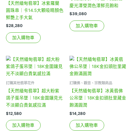
【天然緬甸翡翠】冰紫羅蘭
慶光澤瑩潤色澤鮮亮飽和
圓珠串｜卡14.5大顆吸睛顏色
$
39,080
鮮艷上手大氣
加入購物車
$
28,280
加入購物車
訂購其他翡翠花件
訂購佛、觀音、宗教類商品
【天然緬甸翡翠】超大粉紫
【天然緬甸翡翠】冰黃翡佛
鴿子蛋吊墜｜18K金圍鑲見光
公吊墜｜18K金扣頭肚里藏金
不淡顯白貴氣感拉滿
飽滿圓潤
$
12,580
$
14,280
加入購物車
加入購物車