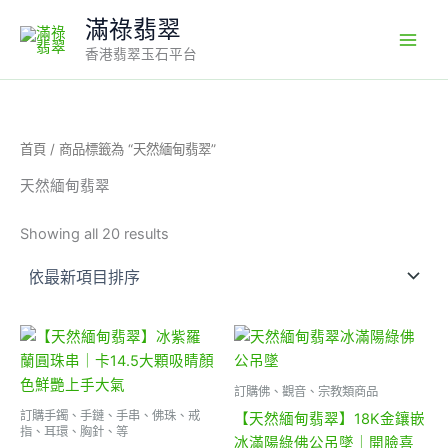
Sorted
1
3
1
1
1
1
3
7
Skip
by
滿祿翡翠
7
0
0
0
個
8
3
7
latest
to
4
1
9
4
產
6
2
個
香港翡翠玉石平台
content
個
個
個
9
品
個
個
產
產
產
產
個
產
產
品
品
品
品
產
品
品
品
首頁
/ 商品標籤為 “天然緬甸翡翠”
天然緬甸翡翠
Showing all 20 results
訂購佛、觀音、宗教類商品
訂購手鐲、手鏈、手串、佛珠、戒
【天然緬甸翡翠】18K金鑲嵌
指、耳環、胸針、等
冰滿陽綠佛公吊墜｜開臉喜