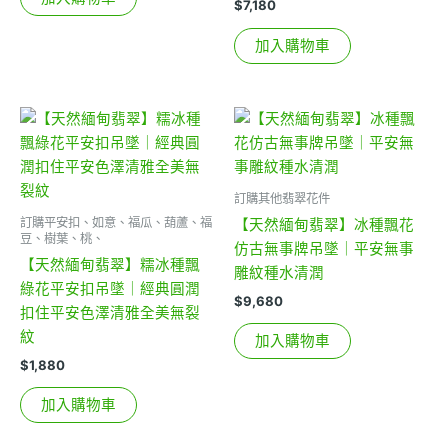
$
7,180
加入購物車
訂購其他翡翠花件
訂購平安扣、如意、福瓜、葫蘆、福
【天然緬甸翡翠】冰種飄花
豆、樹葉、桃、
仿古無事牌吊墜｜平安無事
【天然緬甸翡翠】糯冰種飄
雕紋種水清潤
綠花平安扣吊墜｜經典圓潤
$
9,680
扣住平安色澤清雅全美無裂
紋
加入購物車
$
1,880
加入購物車