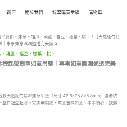
商店
關於我們
翡翠購買步驟
購物車
購平安扣、如意、福瓜、葫蘆、福豆、樹葉、桃、
/ 【天然緬甸翡
墜｜事事如意圓潤通透完美無瑕
瓜、葫蘆、福豆、樹葉、桃、
冰種起瑩翡翠如意吊墜｜事事如意圓潤通透完美
天然緬甸翡翠如意吊墜（尺寸 42.6×25.8×5.8mm）達老坑
，整件起瑩起膠。完美無裂紋，寓意吉祥如意、事事順心。歡迎