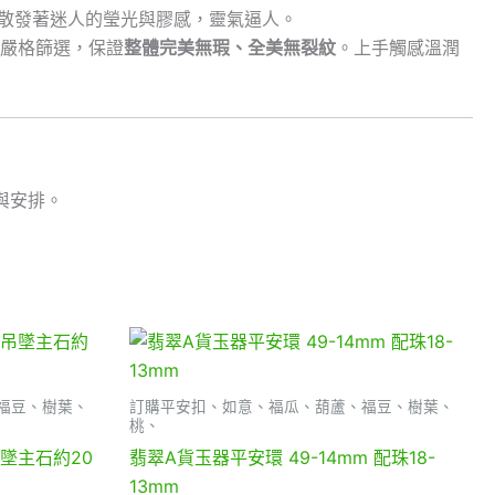
件散發著迷人的瑩光與膠感，靈氣逼人。
，經嚴格篩選，保證
整體完美無瑕、全美無裂紋
。上手觸感溫潤
與安排。
福豆、樹葉、
訂購平安扣、如意、福瓜、葫蘆、福豆、樹葉、
桃、
墜主石約20
翡翠A貨玉器平安環 49-14mm 配珠18-
13mm