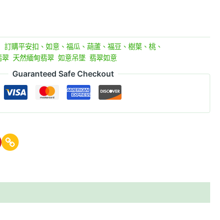
:
訂購平安扣、如意、福瓜、葫蘆、福豆、樹葉、桃、
翡翠
,
天然緬甸翡翠
,
如意吊墜
,
翡翠如意
Guaranteed Safe Checkout