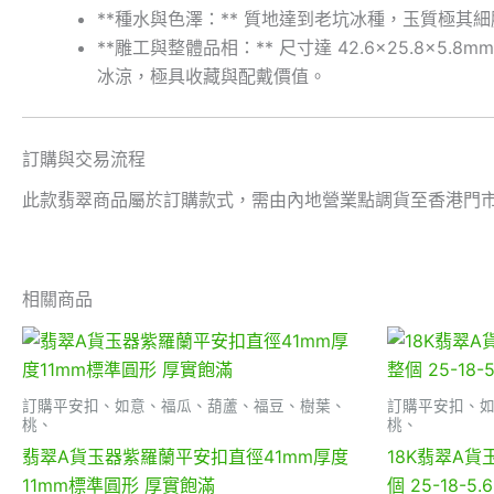
**種水與色澤：** 質地達到老坑冰種，玉質極
**雕工與整體品相：** 尺寸達 42.6×25.8
冰涼，極具收藏與配戴價值。
訂購與交易流程
此款翡翠商品屬於訂購款式，需由內地營業點調貨至香港門
相關商品
訂購平安扣、如意、福瓜、葫蘆、福豆、樹葉、
訂購平安扣、
桃、
桃、
翡翠A貨玉器紫羅蘭平安扣直徑41mm厚度
18K翡翠A
11mm標準圓形 厚實飽滿
個 25-18-5.