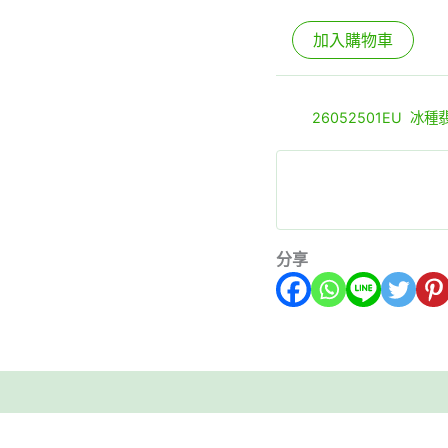
事
加入購物車
事
如
意
貨號:
26052501EU
分類
圓
標籤:
26052501EU
,
冰種
潤
通
透
完
美
無
瑕
分享
數
量