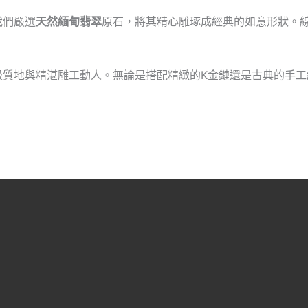
我們嚴選
天然緬甸翡翠
原石，將其精心雕琢成經典的如意形狀。
級質地與精湛雕工動人。無論是搭配精緻的K金鏈還是古典的手工