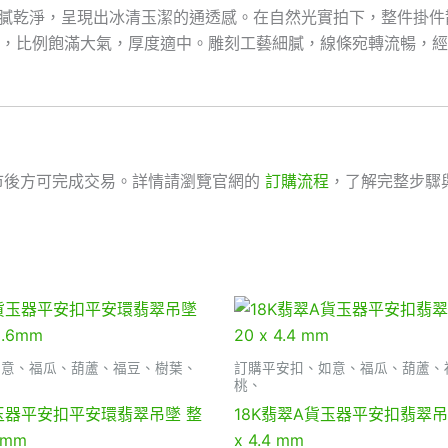
其細膩乾淨，呈現出冰清玉潔的通透感。在自然光實拍下，整件掛
×5.8mm，比例飽滿大氣，厚度適中。雕刻工藝細膩，線條宛轉流暢
市後方可完成交易。詳情請瀏覽官網的
訂購流程
，了解完整步驟
如意、福瓜、葫蘆、福豆、樹葉、
訂購平安扣、如意、福瓜、葫蘆、
桃、
貨玉器平安扣平安環翡翠吊墜 整
18K翡翠A貨玉器平安扣翡翠吊
6mm
x 4.4 mm