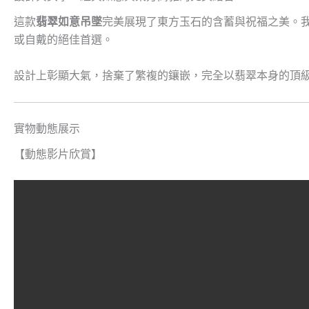
這款
翡翠如意吊墜
完美展現了東方玉石的含蓄與祝福之美。
或自戴的絕佳首選。
設計上彰顯大氣，捨棄了繁複的鑲嵌，完全以翡翠本身的頂
實物動態展示
【動態影片欣賞】