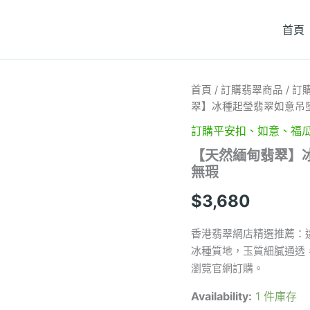
首頁
【天
首頁
/
訂購翡翠商品
/
訂
然
翠】冰種起瑩翡翠如意吊
緬
甸
訂購平安扣、如意、福
翡
【天然緬甸翡翠】
翠】
無瑕
冰
種
$
3,680
起
瑩
翡
香港翡翠網店精選推薦：這款
翠
冰種質地，玉質細膩通透
如
瀏覽官網訂購。
意
吊
Availability:
1 件庫存
墜
｜