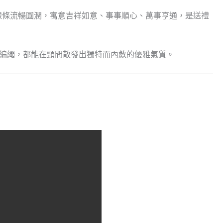
線條流暢圓潤，寓意吉祥如意、事事順心、萬事亨通，是送禮
編繩，都能在頸間散發出獨特而內斂的優雅氣質。