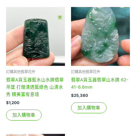
訂購其他翡翠花件
訂購其他翡翠花件
翡翠A貨玉器藍水山水牌翡翠
翡翠A貨玉器翡翠山水牌 62-
吊墜 打燈清透藍綠色 山清水
41-6.6mm
秀 精美富有意境
$
25,380
$
1,200
加入購物車
加入購物車