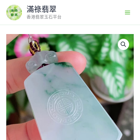
Skip
滿祿翡翠
to
香港翡翠玉石平台
content
【天
然
緬
甸
翡
翠】
冰
種
飄
花
仿
古
無
事
牌
吊
墜