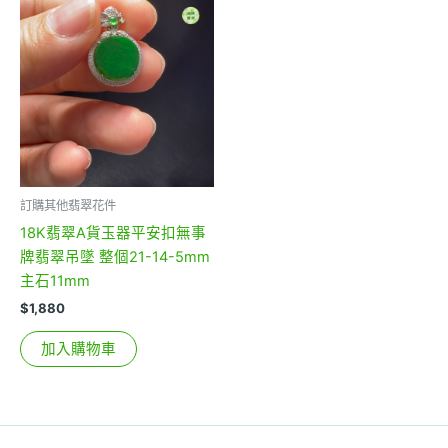
訂購其他翡翠花件
18K翡翠A貨玉器平安扣無事
牌翡翠吊墜 整個21-14-5mm
主石11mm
$
1,880
加入購物車