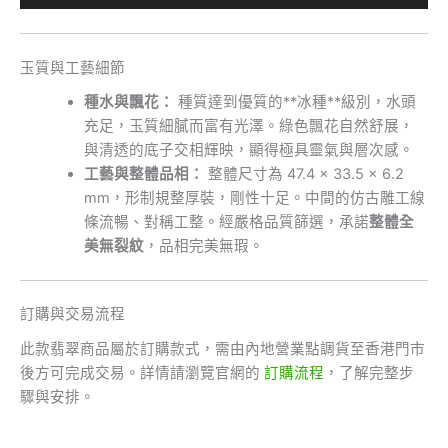
玉質與工藝細節
種水與飄花：
種質達到優質的**冰種**級別，水頭
充足，玉質細膩而富有光澤。綠色飄花自然舒展，
與清透的底子交相輝映，顯得極具靈氣與層次感。
工藝與整體品相：
整體尺寸為 47.4 × 33.5 × 6.2
mm，形制規整厚裝，剛性十足。中間的仿古雕工線
條流暢、對稱工整。經嚴格品質篩選，承諾
整體全
美無裂紋
，品相完美無瑕。
訂購與交易流程
此款翡翠商品屬於訂購款式，需由內地營業點調貨至香港門市
後方可完成交易。詳情請瀏覽官網的
訂購流程
，了解完整步
驟與安排。