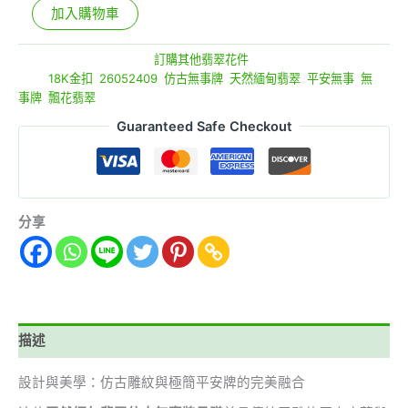
加入購物車
貨號:
26052409
分類:
訂購其他翡翠花件
標籤:
18K金扣
,
26052409
,
仿古無事牌
,
天然緬甸翡翠
,
平安無事
,
無
事牌
,
飄花翡翠
Guaranteed Safe Checkout
分享
描述
設計與美學：仿古雕紋與極簡平安牌的完美融合