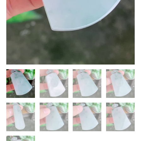
｜
平
安
無
事
雕
紋
種
水
清
潤
數
量