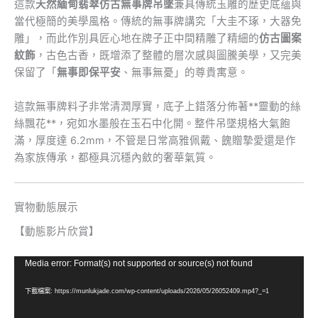
這款
天然緬甸翡翠仿古無事牌吊墜
兼具傳統玉雕的歷史底蘊與
當代極簡的美學風格。傳統的無事牌講究「大圭不琢，大器免
雕」，而此作別具匠心地在牌子正中間精雕了精細的
仿古圖案
紋飾
，古色古香，既增添了整體的層次感與圖騰美學，又完美
保留了「
無事即保平安
、無事無憂」的尊貴寓意。
這款無事牌料子非常清潤厚實，底子上錯落分佈著**靈動的絲
絲飄花**，宛如水墨般在玉石中化開。整件吊墜規格大氣飽
滿，厚度達 6.2mm，不管是日常高雅佩戴、餽贈摯愛還是作
為家族傳承，都極具沉穩內斂的奢華氣質。
實物動態展示
【動態影片欣賞】
視
Media error: Format(s) not supported or source(s) not found
訊
下載檔案: https://munlukjade.com/wp-content/uploads/2026/05/26052409.mp4?_=1
播
放