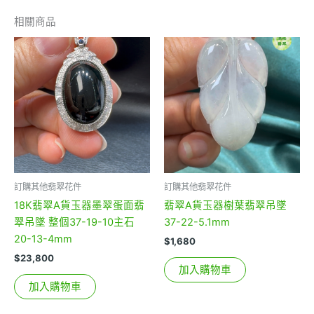
相關商品
訂購其他翡翠花件
訂購其他翡翠花件
18K翡翠A貨玉器墨翠蛋面翡
翡翠A貨玉器樹葉翡翠吊墜
翠吊墜 整個37-19-10主石
37-22-5.1mm
20-13-4mm
$
1,680
$
23,800
加入購物車
加入購物車