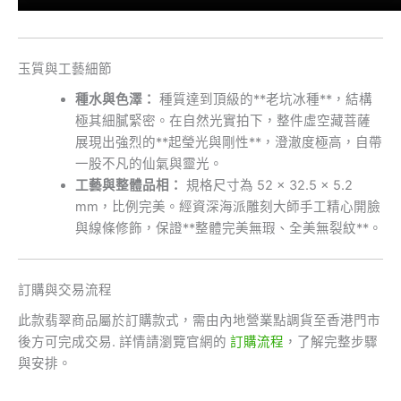
玉質與工藝細節
種水與色澤：
種質達到頂級的**老坑冰種**，結構
極其細膩緊密。在自然光實拍下，整件虛空藏菩薩
展現出強烈的**起瑩光與剛性**，澄澈度極高，自帶
一股不凡的仙氣與靈光。
工藝與整體品相：
規格尺寸為 52 × 32.5 × 5.2
mm，比例完美。經資深海派雕刻大師手工精心開臉
與線條修飾，保證**整體完美無瑕、全美無裂紋**。
訂購與交易流程
此款翡翠商品屬於訂購款式，需由內地營業點調貨至香港門市
後方可完成交易. 詳情請瀏覽官網的
訂購流程
，了解完整步驟
與安排。