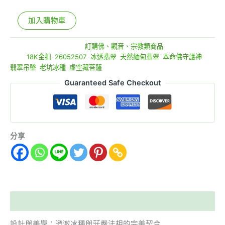
數
量
加入購物車
貨號:
26052507
分類:
訂購佛、觀音、宗教類商品
標籤:
18K金扣
,
26052507
,
冰透翡翠
,
天然緬甸翡翠
,
本命佛守護神
,
翡翠吊墜
,
老坑冰種
,
虛空藏菩薩
Guaranteed Safe Checkout
分享
描述
設計與美學：澄澈冰種與莊嚴法相的完美契合