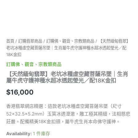
｜
生
肖
屬
牛
虎
守
首頁
/
訂購翡翠商品
/
訂購佛、觀音、宗教類商品
/ 【天然緬甸翡翠】
護
老坑冰種虛空藏菩薩吊墜｜生肖屬牛虎守護神種水超冰透起瑩光／配
神
18K金扣
種
訂購佛、觀音、宗教類商品
水
超
【天然緬甸翡翠】老坑冰種虛空藏菩薩吊墜｜生肖
冰
屬牛虎守護神種水超冰透起瑩光／配18K金扣
透
起
$
16,000
瑩
光
香港翡翠網店精選：這款老坑冰種虛空藏菩薩吊墜（尺寸
／
52×32.5×5.2mm）玉質冰透澄澈，雕工極其精細，法相慈悲
配
18K
莊嚴。配備精美18K金扣頭，屬牛虎生肖本命佛守護神。
金
扣
Availability:
1 件庫存