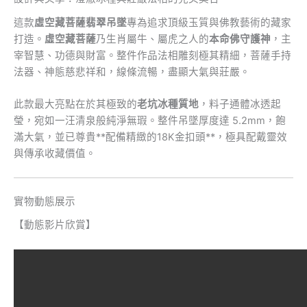
這款
虛空藏菩薩翡翠吊墜
專為追求頂級玉質與佛教藝術的藏家
打造。
虛空藏菩薩
乃生肖屬牛、屬虎之人的
本命佛守護神
，主
宰智慧、功德與財富。整件作品法相雕刻極其精細，菩薩手持
法器、神態慈悲祥和，線條流暢，盡顯大氣與莊嚴。
此款最大亮點在於其極致的
老坑冰種質地
，料子通體冰透起
瑩，宛如一汪清泉般純淨無瑕。整件吊墜厚度達 5.2mm，飽
滿大氣，並已尊貴**配備精緻的18K金扣頭**，極具配戴靈效
與傳承收藏價值。
實物動態展示
【動態影片欣賞】