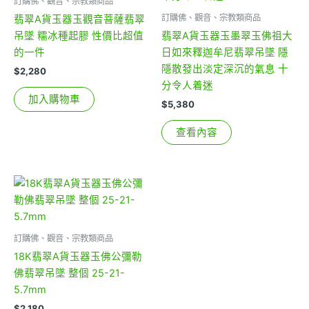
訂購佛、觀音、宗教類商品
訂購佛、觀音、宗教類商品
翡翠A貨玉器玉觀音菩薩翡翠
吊墜 糯冰種起膠 性價比超值
翡翠A貨玉器玉墨翠玉佛祖大
的一件
日如來釋迦牟尼翡翠吊墜 隱
隱散發出淡定深沉的氣息 十
$
2,280
分令人着迷
加入購物車
$
5,380
查看內容
訂購佛、觀音、宗教類商品
18K翡翠A貨玉器玉佛公彌勒
佛翡翠吊墜 整個 25-21-
5.7mm
$
2,180