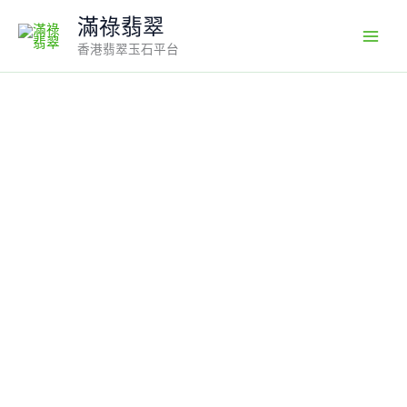
Skip
滿祿翡翠
to
香港翡翠玉石平台
content
【天
然
緬
甸
翡
翠】
老
坑
冰
種
虛
空
藏
菩
薩
吊
墜