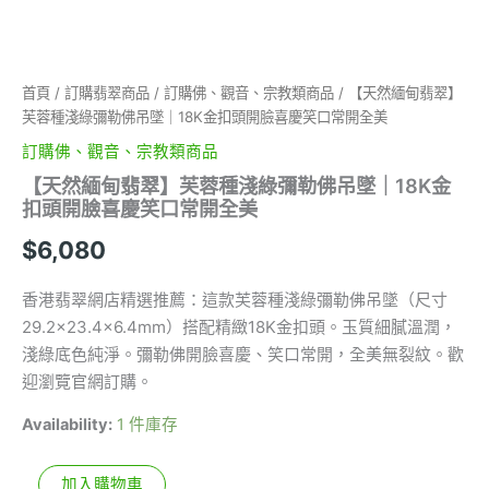
18K
金
扣
頭
首頁
/
訂購翡翠商品
/
訂購佛、觀音、宗教類商品
/ 【天然緬甸翡翠】
開
芙蓉種淺綠彌勒佛吊墜｜18K金扣頭開臉喜慶笑口常開全美
臉
喜
訂購佛、觀音、宗教類商品
慶
【天然緬甸翡翠】芙蓉種淺綠彌勒佛吊墜｜18K金
笑
扣頭開臉喜慶笑口常開全美
口
常
$
6,080
開
全
美
香港翡翠網店精選推薦：這款芙蓉種淺綠彌勒佛吊墜（尺寸
數
29.2×23.4×6.4mm）搭配精緻18K金扣頭。玉質細膩溫潤，
量
淺綠底色純淨。彌勒佛開臉喜慶、笑口常開，全美無裂紋。歡
迎瀏覽官網訂購。
Availability:
1 件庫存
加入購物車