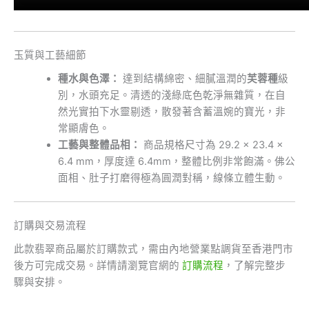
玉質與工藝細節
種水與色澤：
達到結構綿密、細膩溫潤的
芙蓉種
級
別，水頭充足。清透的淺綠底色乾淨無雜質，在自
然光實拍下水靈剔透，散發著含蓄溫婉的寶光，非
常顯膚色。
工藝與整體品相：
商品規格尺寸為 29.2 × 23.4 ×
6.4 mm，厚度達 6.4mm，整體比例非常飽滿。佛公
面相、肚子打磨得極為圓潤對稱，線條立體生動。
訂購與交易流程
此款翡翠商品屬於訂購款式，需由內地營業點調貨至香港門市
後方可完成交易。詳情請瀏覽官網的
訂購流程
，了解完整步
驟與安排。