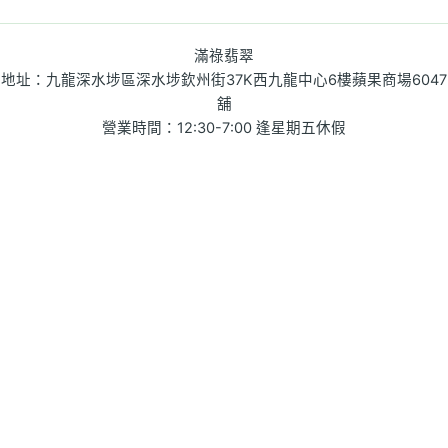
滿祿翡翠
地址：九龍深水埗區深水埗欽州街37K西九龍中心6樓蘋果商場6047
舖
營業時間：12:30-7:00 逢星期五休假