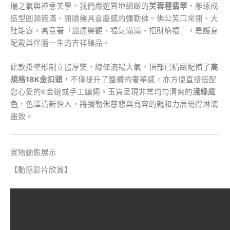
瑞之氣與禪意美學。我們嚴選質地細緻的
芙蓉種翡翠
，雕琢成
造型圓潤飽滿、開臉極具喜慶感的彌勒佛。佛公笑口常開、大
肚能容，寓意著「豁達樂觀、福氣滿滿、招財納福」，是護身
配戴與伴隨一生的吉祥臻品。
此款掛墜形制立體厚裝，線條流暢大氣，頂部已精緻配備了
高
規格18K金扣頭
，不僅提升了整體的奢華感，亦方便直接搭配
您心愛的K金鏈或手工編繩。玉質呈現非常均勻清爽的
淺綠底
色
，色澤清新怡人，將彌勒佛慈悲與寬容的親和力展現得淋漓
盡致。
實物動態展示
【動態影片欣賞】