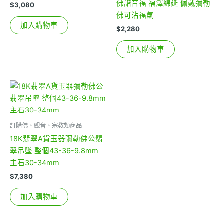
佛諧音福 福澤綿延 佩戴彌勒
$
3,080
佛可沾福氣
加入購物車
$
2,280
加入購物車
訂購佛、觀音、宗教類商品
18K翡翠A貨玉器彌勒佛公翡
翠吊墜 整個43-36-9.8mm
主石30-34mm
$
7,380
加入購物車