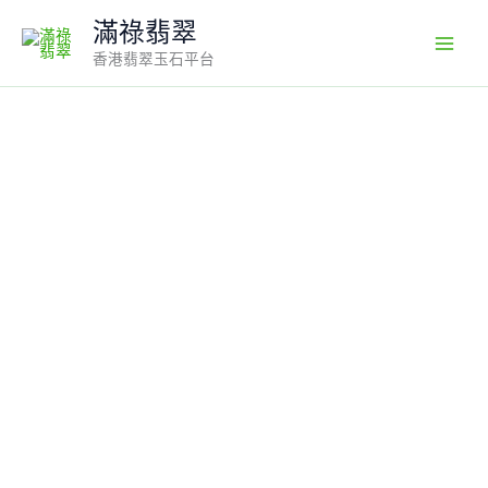
Skip
滿祿翡翠
to
香港翡翠玉石平台
content
【天
然
緬
甸
翡
翠】
芙
蓉
種
淺
綠
彌
勒
佛
吊
墜
｜