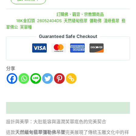
貨號:
26052404DS
分類:
訂購佛、觀音、宗教類商品
標籤:
18K金扣頭
,
26052404DS
,
天然緬甸翡翠
,
彌勒佛
,
淺綠翡翠
,
翡
翠佛公
,
芙蓉種
Guaranteed Safe Checkout
分享
描述
設計與美學：大肚能容與溫潤芙蓉底色的完美契合
這款
天然緬甸翡翠彌勒佛吊墜
完美展現了傳統玉雕文化中的祥