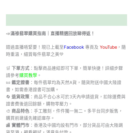
描述
📣
滿祿翡翠購買指南｜直播精選回放睇得返！
錯過直播唔緊要！現已上載至
Facebook
專頁及
YouTube
，隨
時重溫，細賞每件翡翠之美💚
🛒
下單方式
：點擊商品連結即可下單，簡單快捷！詳細步驟
請參考
購買教學
。
📜
鑑定證書
：每件翡翠均為天然A貨，隨貨附送中國大陸證
書，如需香港證書可加購。
🔄
退貨政策
：商品不合心水可於3天內申請退貨，扣除運費與
證書費後退回餘額，購物零壓力。
🎨
商品特色
：手工雕刻，件件獨一無二。多平台同步販售，
購買前建議先確認庫存。
🏬
實體門市
：香港及中國均設有門市，部分貨品可由大陸調
貨至港，親看親試，滿意先付款。