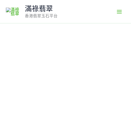
Skip
滿祿翡翠
to
香港翡翠玉石平台
content
冰
白
翡
翠
葫
蘆
吊
墜
18K
白
金
枝
葉
設
計
福
祿