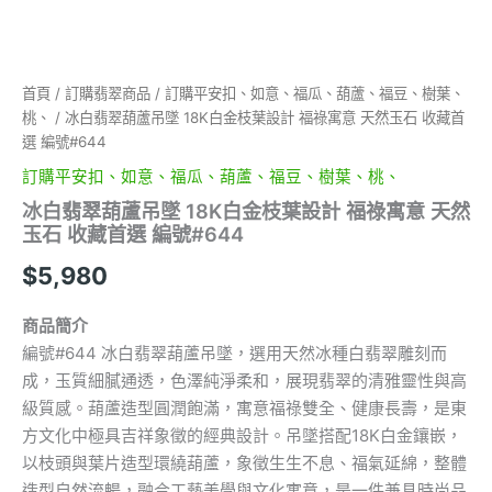
寓
意
天
然
首頁
/
訂購翡翠商品
/
訂購平安扣、如意、福瓜、葫蘆、福豆、樹葉、
玉
桃、
/ 冰白翡翠葫蘆吊墜 18K白金枝葉設計 福祿寓意 天然玉石 收藏首
石
收
選 編號#644
藏
訂購平安扣、如意、福瓜、葫蘆、福豆、樹葉、桃、
首
選
冰白翡翠葫蘆吊墜 18K白金枝葉設計 福祿寓意 天然
編
玉石 收藏首選 編號#644
號
$
5,980
#644
數
量
商品簡介
編號#644 冰白翡翠葫蘆吊墜，選用天然冰種白翡翠雕刻而
成，玉質細膩通透，色澤純淨柔和，展現翡翠的清雅靈性與高
級質感。葫蘆造型圓潤飽滿，寓意福祿雙全、健康長壽，是東
方文化中極具吉祥象徵的經典設計。吊墜搭配18K白金鑲嵌，
以枝頭與葉片造型環繞葫蘆，象徵生生不息、福氣延綿，整體
造型自然流暢，融合工藝美學與文化寓意，是一件兼具時尚品