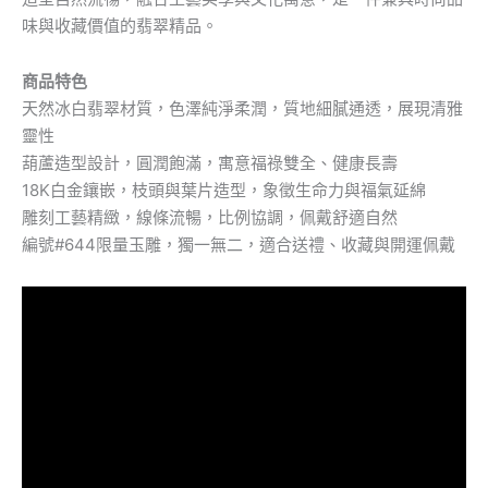
味與收藏價值的翡翠精品。
商品特色
天然冰白翡翠材質，色澤純淨柔潤，質地細膩通透，展現清雅
靈性
葫蘆造型設計，圓潤飽滿，寓意福祿雙全、健康長壽
18K白金鑲嵌，枝頭與葉片造型，象徵生命力與福氣延綿
雕刻工藝精緻，線條流暢，比例協調，佩戴舒適自然
編號#644限量玉雕，獨一無二，適合送禮、收藏與開運佩戴