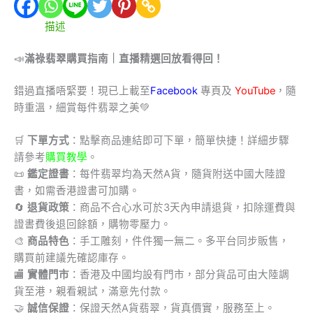
描述
📣
滿祿翡翠購買指南｜直播精選回放看得回！
錯過直播唔緊要！現已上載至
Facebook
專頁及
YouTube
，隨
時重溫，細賞每件翡翠之美💚
🛒
下單方式
：點擊商品連結即可下單，簡單快捷！詳細步驟
請參考
購買教學
。
📜
鑑定證書
：每件翡翠均為天然A貨，隨貨附送中國大陸證
書，如需香港證書可加購。
🔄
退貨政策
：商品不合心水可於3天內申請退貨，扣除運費與
證書費後退回餘額，購物零壓力。
🎨
商品特色
：手工雕刻，件件獨一無二。多平台同步販售，
購買前建議先確認庫存。
🏬
實體門市
：香港及中國均設有門市，部分貨品可由大陸調
貨至港，親看親試，滿意先付款。
🤝
誠信保證
：保證天然A貨翡翠，貨真價實，服務至上。