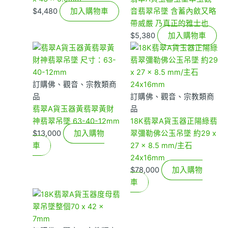
$
4,480
加入購物車
音翡翠吊墜 含蓄內斂又略
帶威嚴 乃真正的雅士也
$
5,380
加入購物車
訂購佛、觀音、宗教類商
品
訂購佛、觀音、宗教類商
翡翠A貨玉器黃翡翠黃財
品
神翡翠吊墜 63-40-12mm
18K翡翠A貨玉器正陽綠翡
$
13,000
加入購物
翠彌勒佛公玉吊墜 約29 x
車
27 x 8.5 mm/主石
24x16mm
$
78,000
加入購物
車