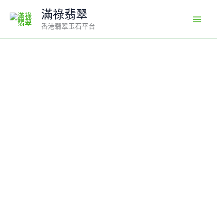
冰
Skip
滿祿翡翠
透
to
高
香港翡翠玉石平台
content
品
質
翡
翠
觀
音
一
對
｜
同
料
雕
刻
×
靈
性
守
護
×