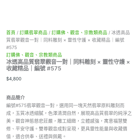
收
藏
精
品
｜
編
首頁
/
訂購翡翠商品
/
訂購佛、觀音、宗教類商品
/ 冰透高品
號
質翡翠觀音一對｜同料雕刻 × 靈性守護 × 收藏精品｜編號
#575
#575
數
訂購佛、觀音、宗教類商品
量
冰透高品質翡翠觀音一對｜同料雕刻 × 靈性守護 ×
收藏精品｜編號 #575
$
4,800
商品簡介
編號#575翡翠觀音一對，選用同一塊天然翡翠原料雕刻而
成，玉質冰透細膩，色澤清潤自然，展現高品質翡翠的純淨之
美。觀音神態慈悲莊嚴，雕工細緻，立體感強，寓意福慧雙
修、平安守護。雙尊觀音成對呈現，更具靈性能量與收藏價
值，適合供奉、送禮與佩戴。