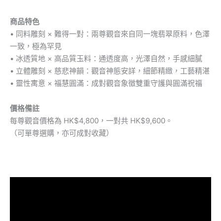
商品特色
• 同料雕刻 × 難得一對：兩尊觀音來自同一塊翡翠原料，色澤
一致，極為罕見
• 冰透質地 × 高品質玉料：通透度高，光澤自然，手感細膩
• 立體雕刻 × 慈悲神韻：觀音神態安詳，細節精緻，工藝精湛
• 靈性寓意 × 福慧圓滿：成對觀音象徵雙重守護與圓滿祝福
價格備註
每尊觀音價格為 HK$4,800，一對共 HK$9,600。
（可單尊選購，亦可成對收藏）