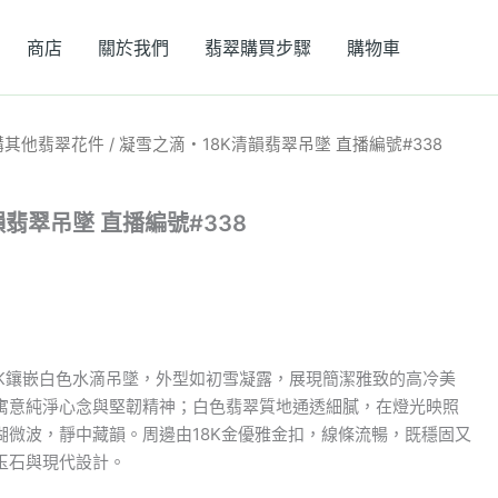
商店
關於我們
翡翠購買步驟
購物車
購其他翡翠花件
/ 凝雪之滴・18K清韻翡翠吊墜 直播編號#338
翡翠吊墜 直播編號#338
的18K鑲嵌白色水滴吊墜，外型如初雪凝露，展現簡潔雅致的高冷美
寓意純淨心念與堅韌精神；白色翡翠質地通透細膩，在燈光映照
湖微波，靜中藏韻。周邊由18K金優雅金扣，線條流暢，既穩固又
玉石與現代設計。