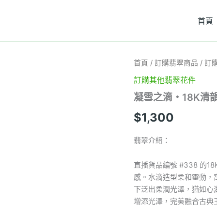
首頁
凝
首頁
/
訂購翡翠商品
/
訂
雪
訂購其他翡翠花件
之
滴・
凝雪之滴・18K清韻
18K
清
$
1,300
韻
翡
翠
翡翠介紹：
吊
墜
直播貨品編號 #338 
直
感。水滴造型柔和靈動，
播
編
下泛出柔潤光澤，猶如心
號
增添光澤，完美融合古典
#338
數