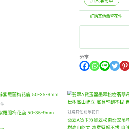
加入購物車
分類:
訂購其他翡翠花件
分享
花件
訂購其他翡翠花件
羅蘭梅花鹿 50-35-9mm
翡翠A貨玉器墨翠松樹翡翠吊墜
樹高山屹立 寓意堅韌不拔 自