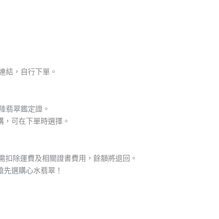
品連結，自行下單。
大陸翡翠鑑定證。
購，可在下單時選擇。
但需扣除運費及相關證書費用，餘額將退回。
搶先選購心水翡翠！