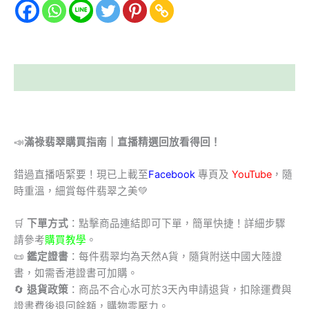
描述
📣
滿祿翡翠購買指南｜直播精選回放看得回！
錯過直播唔緊要！現已上載至
Facebook
專頁及
YouTube
，隨
時重溫，細賞每件翡翠之美💚
🛒
下單方式
：點擊商品連結即可下單，簡單快捷！詳細步驟
請參考
購買教學
。
📜
鑑定證書
：每件翡翠均為天然A貨，隨貨附送中國大陸證
書，如需香港證書可加購。
🔄
退貨政策
：商品不合心水可於3天內申請退貨，扣除運費與
證書費後退回餘額，購物零壓力。