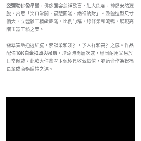
姿彌勒佛像吊墜
，佛像面容慈祥歡喜，肚大能容，神態安然灑
脫，寓意「笑口常開、福慧圓滿、納福納財」。整體造型尺寸
偏大，立體雕工精緻飽滿，比例勻稱，線條柔和流暢，展現高
階玉器工藝之美。
翡翠質地通透細膩，紫韻柔和淡雅，予人祥和高雅之感。作品
配備
18K白金扣頭與吊環
，增添時尚層次感，穩固耐用又易於
日常佩戴。此款大件翡翠玉佩極具收藏價值，亦適合作為祝福
長輩或商務贈禮之選。