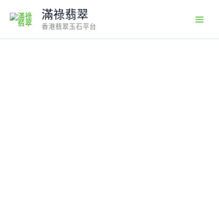
Skip
滿祿翡翠
to
香港翡翠玉石平台
content
喜
韻
滿
懷・
18K
白
金
鑲
嵌
天
然
淺
紫
翡
翠
立
體