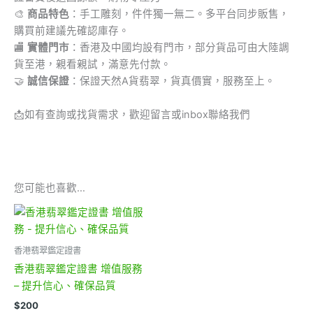
🎨
商品特色
：手工雕刻，件件獨一無二。多平台同步販售，
購買前建議先確認庫存。
🏬
實體門市
：香港及中國均設有門市，部分貨品可由大陸調
貨至港，親看親試，滿意先付款。
🤝
誠信保證
：保證天然A貨翡翠，貨真價實，服務至上。
📩
如有查詢或找貨需求，歡迎留言或inbox聯絡我們
您可能也喜歡…
香港翡翠鑑定證書
香港翡翠鑑定證書 增值服務
– 提升信心、確保品質
$
200