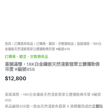
彌
勒
佛
吊
墜
#
編
號
456
首頁
/
訂購翡翠商品
/
訂購佛、觀音、宗教類商品
/ 喜韻滿懷・18K白
數
金鑲嵌天然淺紫翡翠立體彌勒佛吊墜 #編號456
量
訂購佛、觀音、宗教類商品
喜韻滿懷・18K白金鑲嵌天然淺紫翡翠立體彌勒佛
吊墜 #編號456
$
12,800
喜韻滿懷・18K白金鑲嵌天然淺紫翡翠立體彌勒佛吊墜 #編號
456
商品編號456是一款由天然淺紫色翡翠 A 貨精雕而成的
立體站