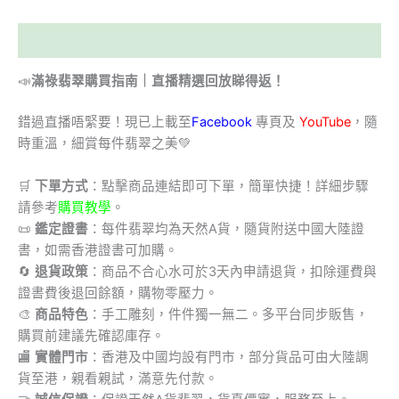
描述
📣
滿祿翡翠購買指南｜直播精選回放睇得返！
錯過直播唔緊要！現已上載至
Facebook
專頁及
YouTube
，隨
時重溫，細賞每件翡翠之美💚
🛒
下單方式
：點擊商品連結即可下單，簡單快捷！詳細步驟
請參考
購買教學
。
📜
鑑定證書
：每件翡翠均為天然A貨，隨貨附送中國大陸證
書，如需香港證書可加購。
🔄
退貨政策
：商品不合心水可於3天內申請退貨，扣除運費與
證書費後退回餘額，購物零壓力。
🎨
商品特色
：手工雕刻，件件獨一無二。多平台同步販售，
購買前建議先確認庫存。
🏬
實體門市
：香港及中國均設有門市，部分貨品可由大陸調
貨至港，親看親試，滿意先付款。