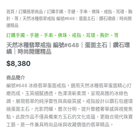
鑽
石
首頁
/
訂購翡翠商品
/
訂購手鐲、手鏈、手串、佛珠、戒指、耳環、胸
環
針、等
/ 天然冰種翡翠戒指 編號#648｜蛋面主石｜鑽石環繞｜時尚開
繞
運精品
｜
時
訂購手鐲、手鏈、手串、佛珠、戒指、耳環、胸針、等
尚
天然冰種翡翠戒指 編號#648｜蛋面主石｜鑽石環
開
繞｜時尚開運精品
運
精
$
8,380
品
數
商品簡介
量
編號#648 冰綠翡翠蛋面戒指，選用天然冰種翡翠蛋面精心打
磨而成，玉質細膩通透，色澤清新柔潤，呈現高雅的冰綠色
調，展現翡翠的純淨靈性與高級質感。戒指設計以鑽石包邊環
繞蛋面主石，光影閃耀，層次分明，提升整體奢華感與視覺焦
點。此款作品不僅具備東方玉石的文化底蘊，更融合現代珠寶
工藝，是一件兼具時尚品味與收藏價值的翡翠精品。