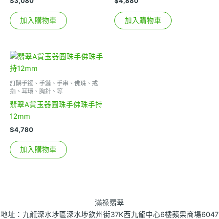
$
3,080
$
4,880
加入購物車
加入購物車
訂購手鐲、手鏈、手串、佛珠、戒
指、耳環、胸針、等
翡翠A貨玉器圓珠手佛珠手持
12mm
$
4,780
加入購物車
滿祿翡翠
地址：九龍深水埗區深水埗欽州街37K西九龍中心6樓蘋果商場6047