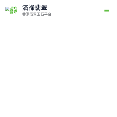
Skip
滿祿翡翠
to
香港翡翠玉石平台
content
天
然
冰
種
翡
翠
戒
指
編
號
#648
｜
蛋
面
主
石
｜