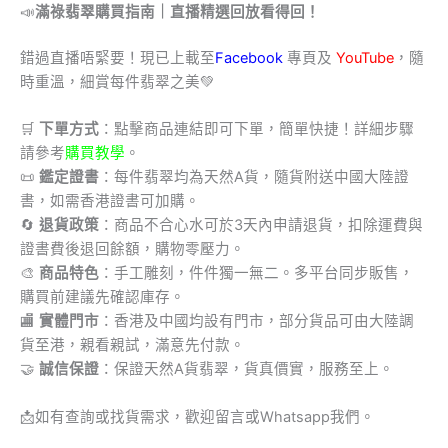
📣
滿祿翡翠購買指南｜直播精選回放看得回！
錯過直播唔緊要！現已上載至
Facebook
專頁及
YouTube
，隨
時重溫，細賞每件翡翠之美💚
🛒
下單方式
：點擊商品連結即可下單，簡單快捷！詳細步驟
請參考
購買教學
。
📜
鑑定證書
：每件翡翠均為天然A貨，隨貨附送中國大陸證
書，如需香港證書可加購。
🔄
退貨政策
：商品不合心水可於3天內申請退貨，扣除運費與
證書費後退回餘額，購物零壓力。
🎨
商品特色
：手工雕刻，件件獨一無二。多平台同步販售，
購買前建議先確認庫存。
🏬
實體門市
：香港及中國均設有門市，部分貨品可由大陸調
貨至港，親看親試，滿意先付款。
🤝
誠信保證
：保證天然A貨翡翠，貨真價實，服務至上。
📩
如有查詢或找貨需求，歡迎留言或Whatsapp我們。