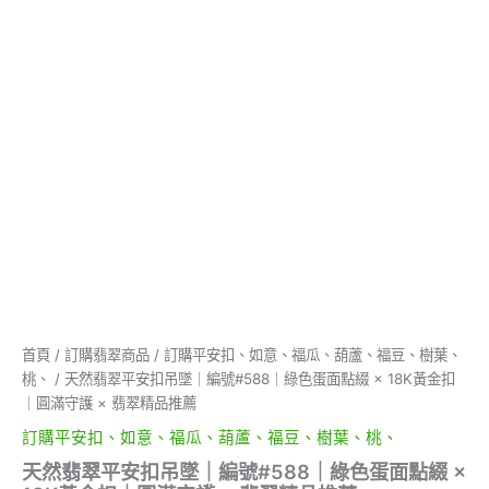
面
點
綴
×
18K
黃
金
扣
｜
圓
滿
守
護
×
翡
翠
首頁
/
訂購翡翠商品
/
訂購平安扣、如意、福瓜、葫蘆、福豆、樹葉、
精
桃、
/ 天然翡翠平安扣吊墜｜編號#588｜綠色蛋面點綴 × 18K黃金扣
品
推
｜圓滿守護 × 翡翠精品推薦
薦
訂購平安扣、如意、福瓜、葫蘆、福豆、樹葉、桃、
數
量
天然翡翠平安扣吊墜｜編號#588｜綠色蛋面點綴 ×