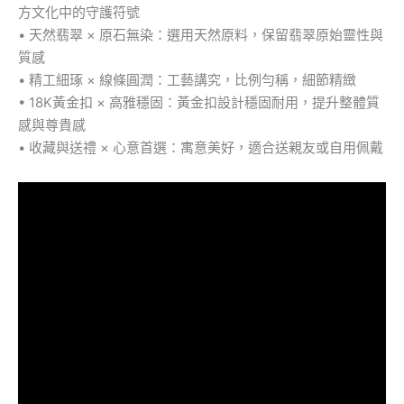
方文化中的守護符號
• 天然翡翠 × 原石無染：選用天然原料，保留翡翠原始靈性與
質感
• 精工細琢 × 線條圓潤：工藝講究，比例勻稱，細節精緻
• 18K黃金扣 × 高雅穩固：黃金扣設計穩固耐用，提升整體質
感與尊貴感
• 收藏與送禮 × 心意首選：寓意美好，適合送親友或自用佩戴