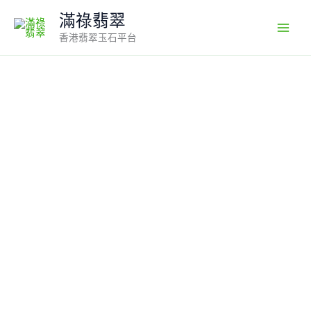
Skip
滿祿翡翠
to
香港翡翠玉石平台
content
天
然
翡
翠
平
安
扣
吊
墜
｜
編
號
#588
｜
綠
色
蛋