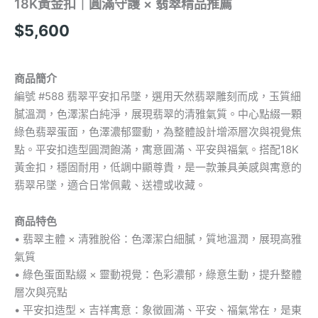
18K黃金扣｜圓滿守護 × 翡翠精品推薦
$
5,600
商品簡介
編號 #588 翡翠平安扣吊墜，選用天然翡翠雕刻而成，玉質細
膩溫潤，色澤潔白純淨，展現翡翠的清雅氣質。中心點綴一顆
綠色翡翠蛋面，色澤濃郁靈動，為整體設計增添層次與視覺焦
點。平安扣造型圓潤飽滿，寓意圓滿、平安與福氣。搭配18K
黃金扣，穩固耐用，低調中顯尊貴，是一款兼具美感與寓意的
翡翠吊墜，適合日常佩戴、送禮或收藏。
商品特色
• 翡翠主體 × 清雅脫俗：色澤潔白細膩，質地溫潤，展現高雅
氣質
• 綠色蛋面點綴 × 靈動視覺：色彩濃郁，綠意生動，提升整體
層次與亮點
• 平安扣造型 × 吉祥寓意：象徵圓滿、平安、福氣常在，是東