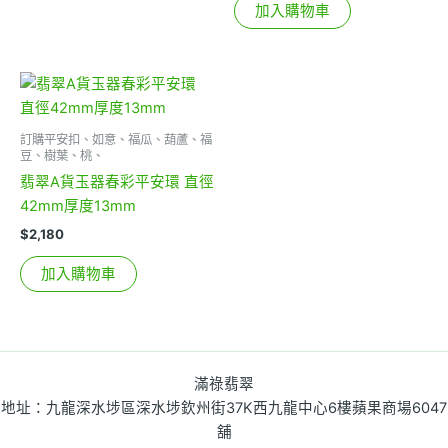
加入購物車
訂購平安扣、如意、福瓜、葫蘆、福
豆、樹葉、桃、
翡翠A貨玉器春彩平安環 直徑
42mm厚度13mm
$
2,180
加入購物車
滿祿翡翠
地址：九龍深水埗區深水埗欽州街37K西九龍中心6樓蘋果商場6047
舖