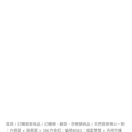
18K
白
金
扣
｜
編
號
#583
｜
福
氣
雙
尊
×
吉
祥
守
護
數
量
首頁
/
訂購翡翠商品
/
訂購佛、觀音、宗教類商品
/ 天然翡翠佛公一對
｜白翡翠 × 綠翡翠 × 18K白金扣｜編號#583｜福氣雙尊 × 吉祥守護