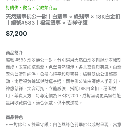
訂購佛、觀音、宗教類商品
天然翡翠佛公一對｜白翡翠 × 綠翡翠 × 18K白金扣
｜編號#583｜福氣雙尊 × 吉祥守護
$
7,200
商品簡介
編號 #583 翡翠佛公一對，分別選用天然白翡翠與綠翡翠雕刻
而成，玉質細膩溫潤，色澤自然純淨，各具靈性與美感。白翡
翠佛公清雅純淨，象徵心境平和與智慧；綠翡翠佛公濃郁靈
動，寓意福氣綿延與財運亨通。兩尊佛公皆由師傅人手雕刻，
神態慈祥，笑容可掬，立體感強，搭配18K白金扣，穩固耐
用，尊貴大方。每尊定價為 HK$7,200，成對呈現更具靈性能
量與收藏價值，適合佩戴、供奉或送禮。
商品特色
• 一對佛公 × 雙重守護：白色與綠色翡翠佛公成對呈現，寓意