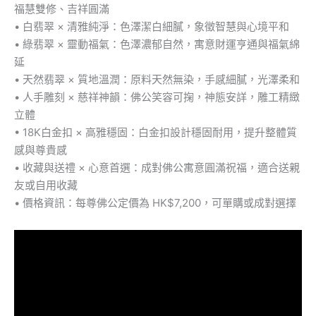
福慧雙修、吉祥圓滿
• 白翡翠 × 清雅純淨：色澤潔白細膩，象徵智慧與心境平和
• 綠翡翠 × 靈動福氣：色澤濃郁自然，寓意財運亨通與福氣綿
延
• 天然翡翠 × 質地溫潤：原料天然無染，手感細膩，光澤柔和
• 人手雕刻 × 慈祥神韻：佛公笑容可掬，神態安詳，雕工精緻
立體
• 18K白金扣 × 高雅穩固：白金扣設計穩固耐用，提升整體質
感與尊貴感
• 收藏與送禮 × 心意首選：成對佛公寓意圓滿祝福，適合送親
友或自用收藏
• 價格資訊：每尊佛公定價為 HK$7,200，可單購或成對選擇