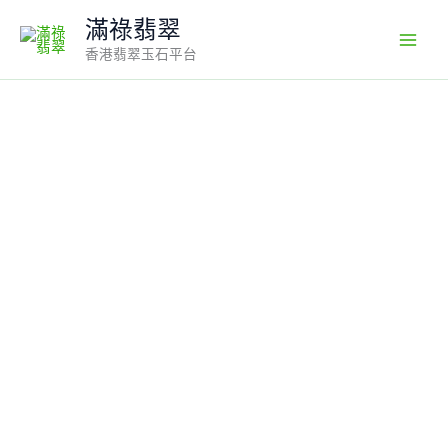
Skip
滿祿翡翠
to
香港翡翠玉石平台
content
天
然
翡
翠
佛
公
一
對
｜
白
翡
翠
×
綠
翡
翠
×