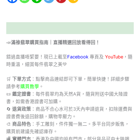
描述
📣
滿祿翡翠購買指南｜直播精選回放看得回！
錯過直播唔緊要！現已上載至
Facebook
專頁及
YouTube
，隨
時重溫，細賞每件翡翠之美💚
🛒
下單方式
：點擊商品連結即可下單，簡單快捷！詳細步驟
請參考
購買教學
。
📜
鑑定證書
：每件翡翠均為天然A貨，隨貨附送中國大陸證
書，如需香港證書可加購。
🔄
退貨政策
：商品不合心水可於3天內申請退貨，扣除運費與
證書費後退回餘額，購物零壓力。
🎨
商品特色
：手工雕刻，件件獨一無二。多平台同步販售，
購買前建議先確認庫存。
🏬
實體門市
：香港及中國均設有門市，部分貨品可由大陸調