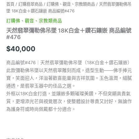
商
首頁
/
訂購翡翠商品
/
訂購佛、觀音、宗教類商品
/ 天然翡翠彌勒佛吊
品
墜 18K白金＋鑽石鑲嵌 商品編號#476
編
訂購佛、觀音、宗教類商品
號
#476
天然翡翠彌勒佛吊墜 18K白金＋鑽石鑲嵌 商品編號
數
#476
量
$
40,000
商品編號#476｜天然翡翠彌勒佛吊墜（18K白金＋鑽石鑲嵌）
此款彌勒佛吊墜以天然翡翠雕刻而成，造型生動——佛手捧元
寶，笑面迎人，洋溢著歡喜能量與吉祥氛圍。玉色溫潤，細膩
通透，是翡翠玉器中的佳品之選。
外框以18K白金打造，並鑲嵌多顆璀璨美鑽，不但突顯高貴氣
質，更增添光芒與視覺層次，使整體設計尊貴又討好，無論作
為護身符或時尚佩戴都十分適合。