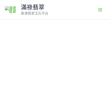
Skip
滿祿翡翠
to
香港翡翠玉石平台
content
天
然
翡
翠
彌
勒
佛
吊
墜
18K
白
金
＋
鑽
石
鑲
嵌