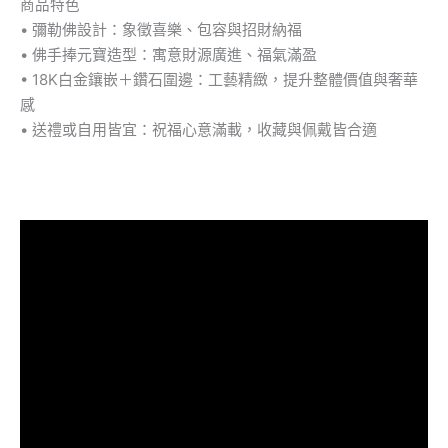
商品特色
• 彌勒佛設計：象徵喜樂、包容與招財納福
• 佛手捧元寶造型：寓意財源廣進、福氣滿盈
• 18K白金鑲嵌＋鑽石圍邊：工藝精緻，提升整體價值與奢華
感
• 送禮或自用皆宜：祝福心意滿載，收藏與佩戴皆合適