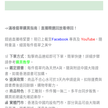
描述
📣
滿祿翡翠購買指南｜直播精選回放看得回！
錯過直播唔緊要！現已上載至
Facebook
專頁及
YouTube
，隨
時重溫，細賞每件翡翠之美💚
🛒
下單方式
：點擊商品連結即可下單，簡單快捷！詳細步驟
請參考
購買教學
。
📜
鑑定證書
：每件翡翠均為天然A貨，隨貨附送中國大陸證
書，如需香港證書可加購。
🔄
退貨政策
：商品不合心水可於3天內申請退貨，扣除運費與
證書費後退回餘額，購物零壓力。
🎨
商品特色
：手工雕刻，件件獨一無二。多平台同步販售，
購買前建議先確認庫存。
🏬
實體門市
：香港及中國均設有門市，部分貨品可由大陸調