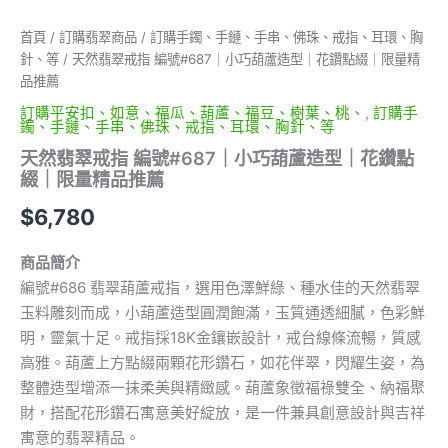
花
鑽
首頁
/
訂購翡翠商品
/
訂購手鐲、手鏈、手串、佛珠、戒指、耳環、胸
點
針、等
/ 天然翡翠戒指 編號#687｜小巧葫蘆造型｜花鑽點綴｜限量精
綴
品推薦
｜
限
訂購平安扣、如意、福瓜、葫蘆、福豆、樹葉、桃、
,
訂購手
鐲、手鏈、手串、佛珠、戒指、耳環、胸針、等
量
精
天然翡翠戒指 編號#687｜小巧葫蘆造型｜花鑽點
品
綴｜限量精品推薦
推
薦
$
6,780
數
量
商品簡介
編號#686 翡翠葫蘆戒指，選用色澤鮮綠、種水佳的天然翡翠
玉料雕刻而成，小葫蘆造型圓潤飽滿，玉質通透細膩，色彩鮮
明，靈氣十足。戒指採18K金鑲嵌設計，戒台線條流暢，質感
高雅。葫蘆上方點綴兩顆花形鑽石，如花伴翠，閃耀生姿，為
整體造型增添一抹柔美與精緻感。葫蘆象徵福祿雙全、納福聚
財，搭配花形鑽石寓意美好綻放，是一件兼具創意設計與吉祥
寓意的翡翠精品。