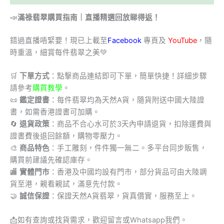
📣
滿祿翡翠購買指南｜直播精選回放睇得返！
錯過直播唔緊要！現已上載至
Facebook
專頁及
YouTube
，隨
時重溫，細賞每件翡翠之美💚
🛒
下單方式
：點擊商品連結即可下單，簡單快捷！詳細步驟
請參考
購買教學
。
📜
鑑定證書
：每件翡翠均為天然A貨，隨貨附送中國大陸證
書，如需香港證書可加購。
🔄
退貨政策
：商品不合心水可於3天內申請退貨，扣除運費與
證書費後退回餘額，購物零壓力。
🎨
商品特色
：手工雕刻，件件獨一無二。多平台同步販售，
購買前建議先確認庫存。
🏬
實體門市
：香港及中國均設有門市，部分貨品可由大陸調
貨至港，親看親試，滿意先付款。
🤝
誠信保證
：保證天然A貨翡翠，貨真價實，服務至上。
📩
如有查詢或找貨需求，歡迎留言或Whatsapp我們。