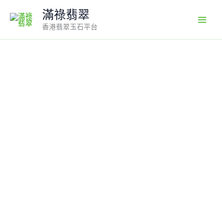
Skip
滿祿翡翠
to
香港翡翠玉石平台
content
天
然
翡
翠
戒
指
編
號
#687
｜
小
巧
葫
蘆
造
型
｜