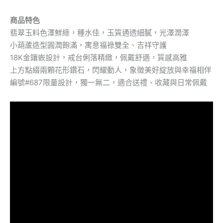
商品特色
翡翠玉料色澤鮮綠，種水佳，玉質通透細膩，光澤潤澤
小葫蘆造型圓潤飽滿，寓意福祿雙全、吉祥守護
18K金鑲嵌設計，戒台俐落精緻，佩戴舒適，質感高雅
上方點綴兩顆花形鑽石，閃耀動人，象徵美好綻放與幸福相伴
編號#687限量設計，獨一無二，適合送禮、收藏與日常佩戴