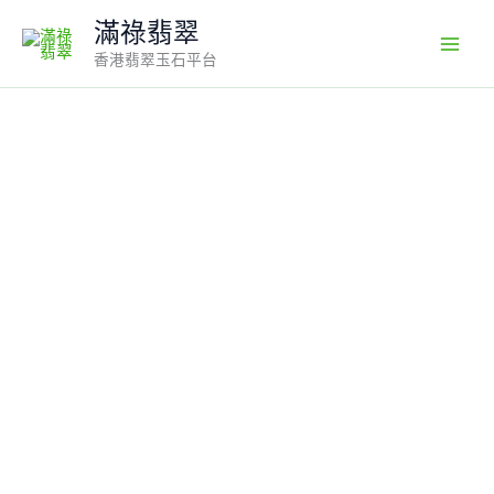
Skip
滿祿翡翠
to
香港翡翠玉石平台
content
天
然
翡
翠
葫
蘆
吊
墜
編
號
#680
｜
豪
華
鑲
嵌
設