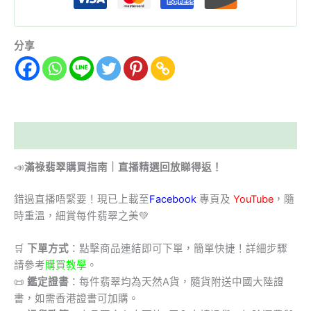
分享
描述
📣
滿祿翡翠購買指南｜直播精選回放睇得返！
錯過直播唔緊要！現已上載至
Facebook
專頁及
YouTube
，隨
時重溫，細賞每件翡翠之美💚
🛒
下單方式
：點擊商品連結即可下單，簡單快捷！詳細步驟
請參考
購買教學
。
📜
鑑定證書
：每件翡翠均為天然A貨，隨貨附送中國大陸證
書，如需香港證書可加購。