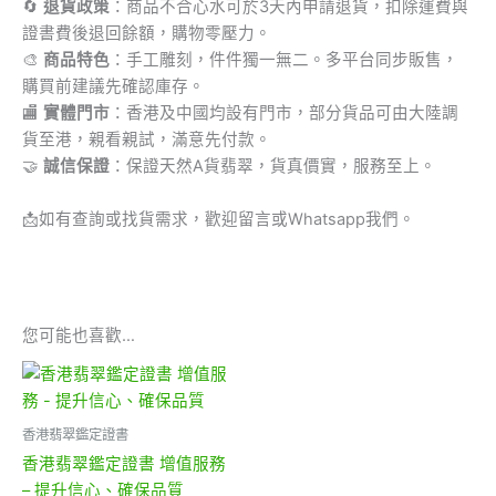
🔄
退貨政策
：商品不合心水可於3天內申請退貨，扣除運費與
證書費後退回餘額，購物零壓力。
🎨
商品特色
：手工雕刻，件件獨一無二。多平台同步販售，
購買前建議先確認庫存。
🏬
實體門市
：香港及中國均設有門市，部分貨品可由大陸調
貨至港，親看親試，滿意先付款。
🤝
誠信保證
：保證天然A貨翡翠，貨真價實，服務至上。
📩
如有查詢或找貨需求，歡迎留言或Whatsapp我們。
您可能也喜歡…
香港翡翠鑑定證書
香港翡翠鑑定證書 增值服務
– 提升信心、確保品質