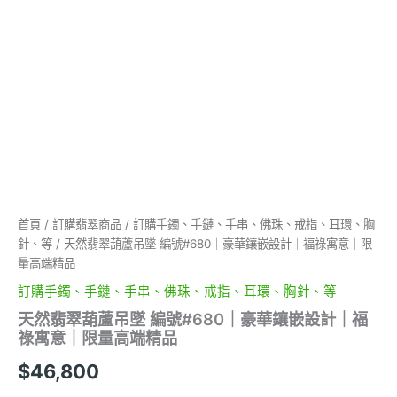
計
｜
福
祿
寓
意
｜
限
量
高
端
精
品
首頁
/
訂購翡翠商品
/
訂購手鐲、手鏈、手串、佛珠、戒指、耳環、胸
數
針、等
/ 天然翡翠葫蘆吊墜 編號#680｜豪華鑲嵌設計｜福祿寓意｜限
量
量高端精品
訂購手鐲、手鏈、手串、佛珠、戒指、耳環、胸針、等
天然翡翠葫蘆吊墜 編號#680｜豪華鑲嵌設計｜福
祿寓意｜限量高端精品
$
46,800