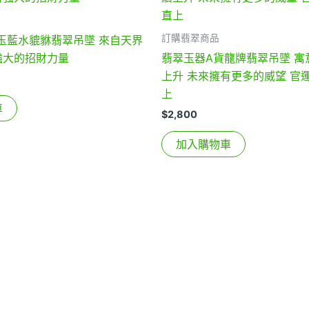
訂購翡翠商品
玉藍水貔貅翡翠吊墜 來自天界
強大的招財力量
翡翠玉器A貨龍牌翡翠吊墜 寓
上升 未來擁有更多的威望 官
上
車
$
2,800
加入購物車