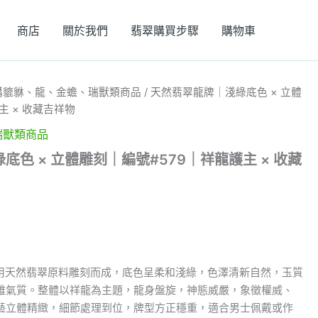
商店
關於我們
翡翠購買步驟
購物車
購貔貅、龍、金蟾、瑞獸類商品
/ 天然翡翠龍牌｜淺綠底色 × 立體
主 × 收藏吉祥物
瑞獸類商品
色 × 立體雕刻｜編號#579｜祥龍護主 × 收藏
，選用天然翡翠原料雕刻而成，底色呈柔和淺綠，色澤清新自然，玉質
雅氣質。整體以祥龍為主題，龍身盤旋，神態威嚴，象徵權威、
藝立體精緻，細節處理到位，牌型方正穩重，適合男士佩戴或作