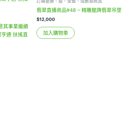
訂購貔貅、龍、金蟾、瑞獸類商品
翡翠直播商品#48 – 精雕龍牌翡翠吊墜
$
12,000
意其事業繼續
加入購物車
運亨通 扶搖直