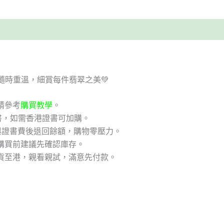
隨時重溫，細賞每件翡翠之美💚
請參考
購買教學
。
書，如需香港證書可加購。
與證書費後退回餘額，購物零壓力。
購買前建議先確認庫存。
貨至港，親看親試，滿意先付款。