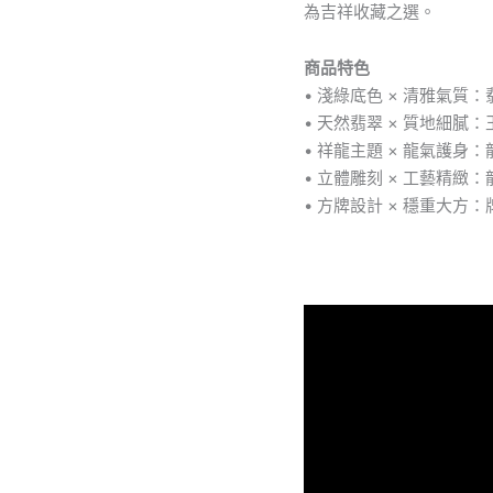
為吉祥收藏之選。
編
號
#579
商品特色
｜
• 淺綠底色 × 清雅氣
祥
• 天然翡翠 × 質地細
龍
• 祥龍主題 × 龍氣護
護
主
• 立體雕刻 × 工藝精
×
• 方牌設計 × 穩重大
收
藏
吉
祥
物
數
量