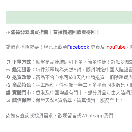
描述
📣
滿祿翡翠購買指南｜直播精選回放看得回！
錯過直播唔緊要！現已上載至
Facebook
專頁及
YouTube
，
🛒
下單方式
：點擊商品連結即可下單，簡單快捷！詳細步驟
📜
鑑定證書
：每件翡翠均為天然A貨，隨貨附送中國大陸證
🔄
退貨政策
：商品不合心水可於3天內申請退貨，扣除運費
🎨
商品特色
：手工雕刻，件件獨一無二。多平台同步販售，
🏬
實體門市
：香港及中國均設有門市，部分貨品可由大陸調
🤝
誠信保證
：保證天然A貨翡翠，貨真價實，服務至上。
📩
如有查詢或找貨需求，歡迎留言或Whatsapp我們。