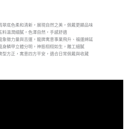
質：翡翠底色柔和清新，展現自然之美，佩戴更顯品味
膩：玉料溫潤細膩，色澤自然，手感舒適
身：龍象徵力量與吉運，龍牌寓意事業飛升、福運綿延
緻：龍身鱗甲立體分明，神態栩栩如生，雕工細膩
方：牌型方正，寓意四方平安，適合日常佩戴與收藏