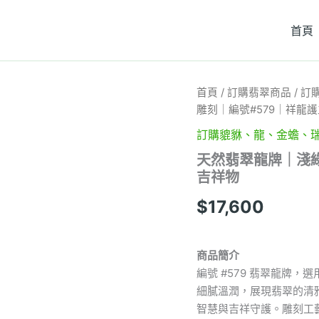
首頁
天
首頁
/
訂購翡翠商品
/
訂
然
雕刻｜編號#579｜祥龍護
翡
翠
訂購貔貅、龍、金蟾、
龍
天然翡翠龍牌｜淺綠底
牌
吉祥物
｜
淺
$
17,600
綠
底
色
×
商品簡介
立
編號 #579 翡翠龍牌
體
雕
細膩溫潤，展現翡翠的清
刻
智慧與吉祥守護。雕刻工
｜