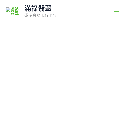
Skip
滿祿翡翠
to
香港翡翠玉石平台
content
天
然
飄
綠
花
翡
翠
福
豆
吊
墜
｜
編
號
#589
｜
綠