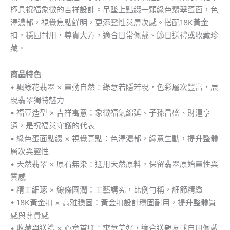
推
極具祝福象徵的吉祥設計。吊墜上點綴一顆綠色翡翠蛋面，色
薦
數
澤濃郁，視覺焦點鮮明，更添靈性與層次感。搭配18K黃金
量
扣，穩固耐用，尊貴大方，適合日常佩戴、節日送禮或收藏珍
藏。
商品特色
• 飄綠花翡翠 × 靈動自然：綠意若隱若現，色彩層次豐富，展
現翡翠獨特魅力
• 福豆造型 × 吉祥寓意：象徵福氣綿延、子孫昌盛、財運亨
通，是祝福與守護的代表
• 綠色蛋面點綴 × 視覺亮點：色澤濃郁，綠意生動，提升整體
層次與靈性
• 天然翡翠 × 原石無染：選用天然原料，保留翡翠原始靈性與
質感
• 精工細琢 × 線條圓潤：工藝講究，比例勻稱，細節精緻
• 18K黃金扣 × 高雅穩固：黃金扣設計穩固耐用，提升整體質
感與尊貴感
• 收藏與送禮 × 心意首選：寓意美好，適合送親友或自用佩戴