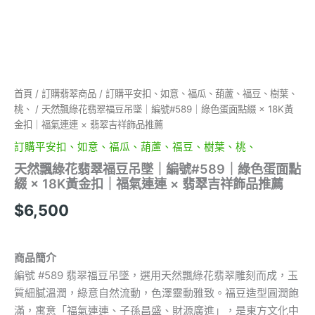
色
蛋
面
點
綴
×
18K
首頁
/
訂購翡翠商品
/
訂購平安扣、如意、福瓜、葫蘆、福豆、樹葉、
黃
桃、
/ 天然飄綠花翡翠福豆吊墜｜編號#589｜綠色蛋面點綴 × 18K黃
金
金扣｜福氣連連 × 翡翠吉祥飾品推薦
扣
訂購平安扣、如意、福瓜、葫蘆、福豆、樹葉、桃、
｜
福
天然飄綠花翡翠福豆吊墜｜編號#589｜綠色蛋面點
氣
綴 × 18K黃金扣｜福氣連連 × 翡翠吉祥飾品推薦
連
連
$
6,500
×
翡
翠
商品簡介
吉
祥
編號 #589 翡翠福豆吊墜，選用天然飄綠花翡翠雕刻而成，玉
飾
質細膩溫潤，綠意自然流動，色澤靈動雅致。福豆造型圓潤飽
品
滿，寓意「福氣連連、子孫昌盛、財源廣進」，是東方文化中