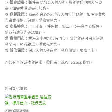
📜
鑑定證書
：每件翡翠均為天然A貨，隨貨附送中國大陸證
書，如需香港證書可加購。
🔄
退貨政策
：商品不合心水可於3天內申請退貨，扣除運費與
證書費後退回餘額，購物零壓力。
🎨
商品特色
：手工雕刻，件件獨一無二。多平台同步販售，
購買前建議先確認庫存。
🏬
實體門市
：香港及中國均設有門市，部分貨品可由大陸調
貨至港，親看親試，滿意先付款。
🤝
誠信保證
：保證天然A貨翡翠，貨真價實，服務至上。
📩
如有查詢或找貨需求，歡迎留言或Whatsapp我們。
您可能也喜歡…
香港翡翠鑑定證書