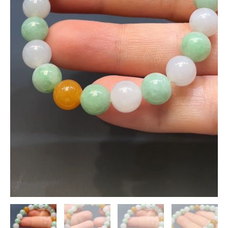
手
串
翡
翠
直
播
#264
數
量