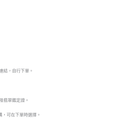
品連結，自行下單。
大陸翡翠鑑定證。
購，可在下單時選擇。