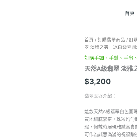
首頁
天
首頁
/
訂購翡翠商品
/
訂
然
翠 淡雅之美｜冰白翡翠圓珠
A
級
訂購手鐲、手鏈、手串
翡
天然A級翡翠 淡雅
翠
淡
$
3,200
雅
之
美
翡翠玉器介紹：
｜
冰
這款天然A級翡翠白色圓珠
白
翡
質地細膩緊密，珠粒均勻
翠
瑕，佩戴時展現雅緻高貴
圓
可作為誠意滿滿的祝福贈
珠