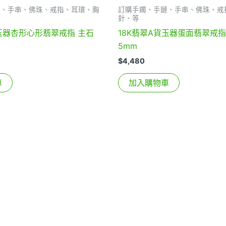
鏈、手串、佛珠、戒指、耳環、胸
訂購手鐲、手鏈、手串、佛珠、戒
針、等
貨玉器杏形心形翡翠戒指 主石
18K翡翠A貨玉器蛋面翡翠戒指 
5mm
$
4,480
車
加入購物車