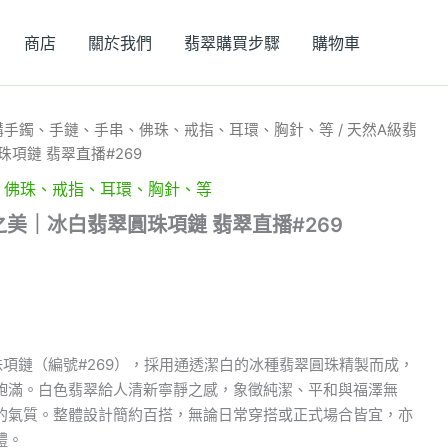
商店
關於我們
翡翠購買步驟
購物車
購手鐲、手鏈、手串、佛珠、戒指、耳環、胸針、等
/ 天然A級翡
項鏈 翡翠直播#269
、佛珠、戒指、耳環、胸針、等
之美｜冰白翡翠圓珠項鏈 翡翠直播#269
項鏈（編號#269），採用通透潔白的冰種翡翠圓珠精製而成，
飽滿。白色翡翠給人清新寧靜之感，象徵純潔、平和與福澤無
的氣質。整體設計簡約百搭，無論日常穿搭或正式場合皆宜，亦
禮。