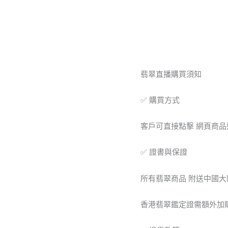
項
鏈
翡
翠
直
播
#269
翡翠直播購買須知
數
量
✅ 購買方式
客戶可直接點擊 網頁商
✅ 證書與保證
所有翡翠商品 附送中國
香港翡翠鑑定證需額外加