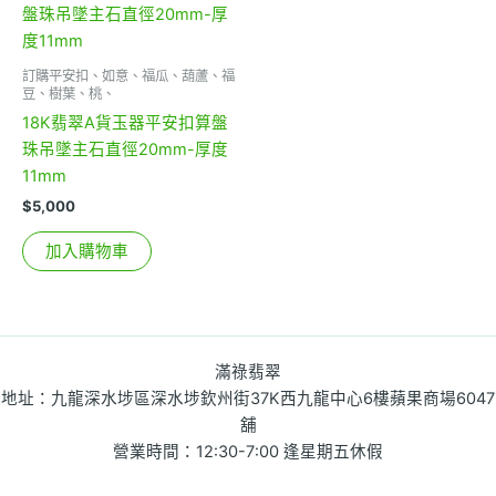
訂購平安扣、如意、福瓜、葫蘆、福
豆、樹葉、桃、
18K翡翠A貨玉器平安扣算盤
珠吊墜主石直徑20mm-厚度
11mm
$
5,000
加入購物車
滿祿翡翠
地址：九龍深水埗區深水埗欽州街37K西九龍中心6樓蘋果商場6047
舖
營業時間：12:30-7:00 逢星期五休假