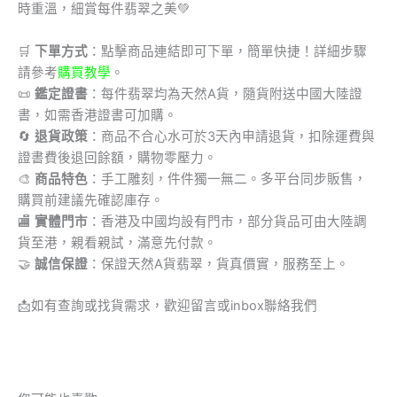
時重溫，細賞每件翡翠之美💚
🛒
下單方式
：點擊商品連結即可下單，簡單快捷！詳細步驟
請參考
購買教學
。
📜
鑑定證書
：每件翡翠均為天然A貨，隨貨附送中國大陸證
書，如需香港證書可加購。
🔄
退貨政策
：商品不合心水可於3天內申請退貨，扣除運費與
證書費後退回餘額，購物零壓力。
🎨
商品特色
：手工雕刻，件件獨一無二。多平台同步販售，
購買前建議先確認庫存。
🏬
實體門市
：香港及中國均設有門市，部分貨品可由大陸調
貨至港，親看親試，滿意先付款。
🤝
誠信保證
：保證天然A貨翡翠，貨真價實，服務至上。
📩
如有查詢或找貨需求，歡迎留言或inbox聯絡我們