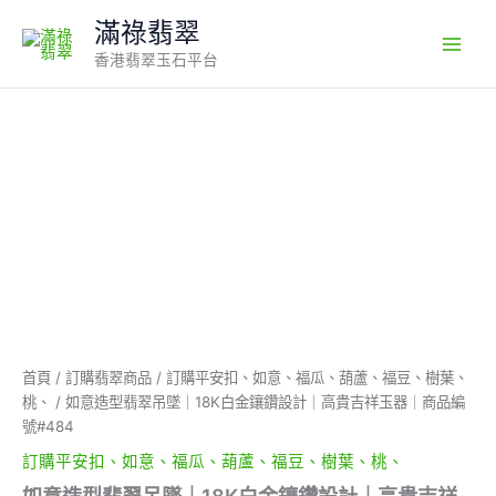
Skip
滿祿翡翠
to
香港翡翠玉石平台
content
如
意
造
型
翡
翠
吊
墜
｜
18K
白
金
首頁
/
訂購翡翠商品
/
訂購平安扣、如意、福瓜、葫蘆、福豆、樹葉、
鑲
桃、
/ 如意造型翡翠吊墜｜18K白金鑲鑽設計｜高貴吉祥玉器｜商品編
鑽
號#484
設
訂購平安扣、如意、福瓜、葫蘆、福豆、樹葉、桃、
計
｜