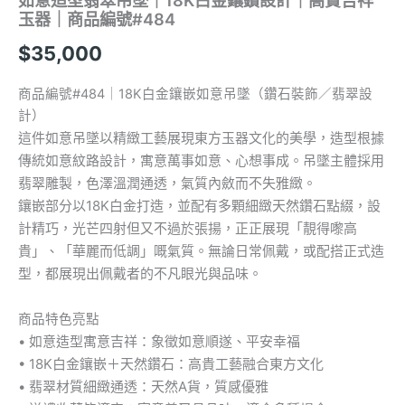
如意造型翡翠吊墜｜18K白金鑲鑽設計｜高貴吉祥
高
玉器｜商品編號#484
貴
吉
$
35,000
祥
玉
商品編號#484｜18K白金鑲嵌如意吊墜（鑽石裝飾／翡翠設
器
計）
｜
商
這件如意吊墜以精緻工藝展現東方玉器文化的美學，造型根據
品
傳統如意紋路設計，寓意萬事如意、心想事成。吊墜主體採用
編
翡翠雕製，色澤溫潤通透，氣質內斂而不失雅緻。
號
鑲嵌部分以18K白金打造，並配有多顆細緻天然鑽石點綴，設
#484
數
計精巧，光芒四射但又不過於張揚，正正展現「靚得嚟高
量
貴」、「華麗而低調」嘅氣質。無論日常佩戴，或配搭正式造
型，都展現出佩戴者的不凡眼光與品味。
商品特色亮點
• 如意造型寓意吉祥：象徵如意順遂、平安幸福
• 18K白金鑲嵌＋天然鑽石：高貴工藝融合東方文化
• 翡翠材質細緻通透：天然A貨，質感優雅