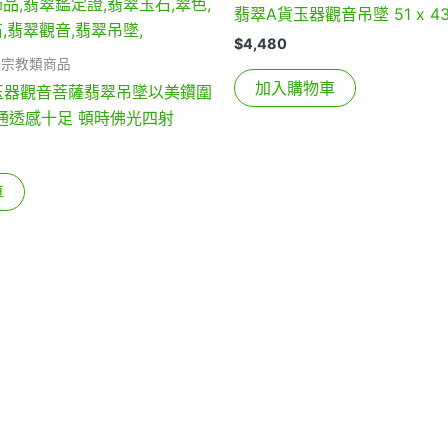
翡翠A貨玉器觀音吊墜 51 x 43 
$
4,480
、宗教類商品
加入購物車
貨玉器觀音菩薩翡翠吊墜以美鑽圍
 通透感十足 頓時佛光四射
車