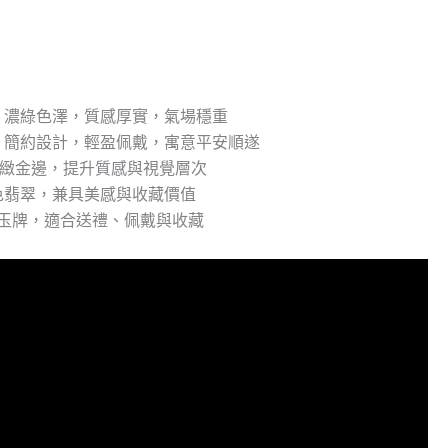
：濃綠色澤，質感厚實，氣場穩重
：簡約設計，輕盈佩戴，寓意平安順遂
精緻金邊，提升質感與視覺層次
色翡翠，兼具美感與收藏價值
量玉牌，適合送禮、佩戴與收藏