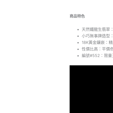
黃
金
鑲
商品特色
嵌
·
天然鐵龍生翡翠
編
號
小巧無事牌造型
#552
18K黃金鑲嵌：
數
性價比高：平價
量
編號#552：限