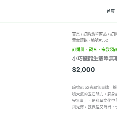
首頁
小
首頁
/
訂購翡翠商品
/
訂
巧
黃金鑲嵌 · 編號#552
鐵
龍
訂購佛、觀音、宗教類
生
小巧鐵龍生翡翠無事牌 
翡
翠
$
2,000
無
事
牌
·
編號#552翡翠無事牌
濃
穩大氣的玉石魅力。牌身
綠
安無事」，是翡翠文化中
沉
穩
與光澤，既保值又時尚，
·
18K