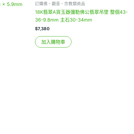
訂購佛、觀音、宗教類商品
x 5.9mm
18K翡翠A貨玉器彌勒佛公翡翠吊墜 整個43-
36-9.8mm 主石30-34mm
$
7,380
加入購物車