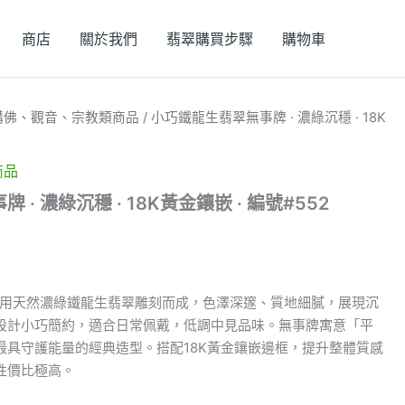
商店
關於我們
翡翠購買步驟
購物車
購佛、觀音、宗教類商品
/ 小巧鐵龍生翡翠無事牌 · 濃綠沉穩 · 18K
商品
· 濃綠沉穩 · 18K黃金鑲嵌 · 編號#552
，採用天然濃綠鐵龍生翡翠雕刻而成，色澤深邃、質地細膩，展現沉
設計小巧簡約，適合日常佩戴，低調中見品味。無事牌寓意「平
最具守護能量的經典造型。搭配18K黃金鑲嵌邊框，提升整體質感
性價比極高。