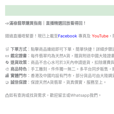
描述
📣
滿祿翡翠購買指南｜直播精選回放看得回！
錯過直播唔緊要！現已上載至
Facebook
專頁及
YouTube
，
🛒
下單方式
：點擊商品連結即可下單，簡單快捷！詳細步驟
📜
鑑定證書
：每件翡翠均為天然A貨，隨貨附送中國大陸證
🔄
退貨政策
：商品不合心水可於3天內申請退貨，扣除運費
🎨
商品特色
：手工雕刻，件件獨一無二。多平台同步販售，
🏬
實體門市
：香港及中國均設有門市，部分貨品可由大陸調
🤝
誠信保證
：保證天然A貨翡翠，貨真價實，服務至上。
📩
如有查詢或找貨需求，歡迎留言或Whatsapp我們。