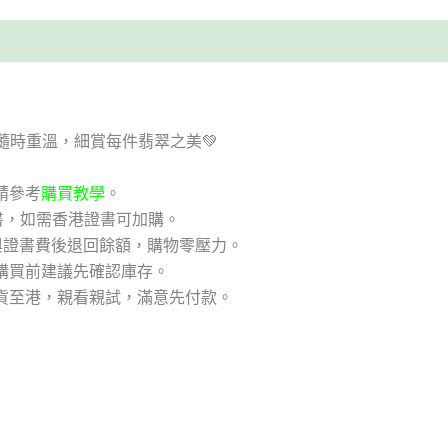
隨時重溫，細賞每件翡翠之美💚
請參考
購買教學
。
書，如需香港證書可加購。
與證書費後退回餘額，購物零壓力。
購買前建議先確認庫存。
貨至港，親看親試，滿意先付款。