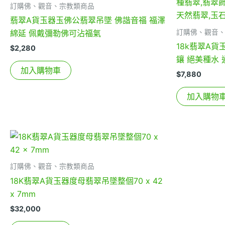
訂購佛、觀音、宗教類商品
翡翠A貨玉器玉佛公翡翠吊墜 佛諧音福 福澤
訂購佛、觀音
綿延 佩戴彌勒佛可沾福氣
18k翡翠A
$
2,280
鑲 絕美種水
加入購物車
$
7,880
加入購物
訂購佛、觀音、宗教類商品
18K翡翠A貨玉器度母翡翠吊墜整個70 x 42
x 7mm
$
32,000