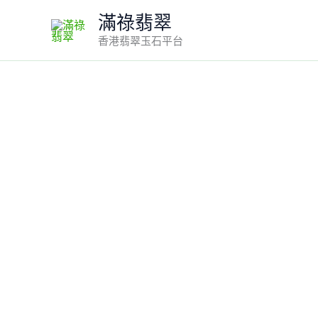
Skip
滿祿翡翠
to
香港翡翠玉石平台
content