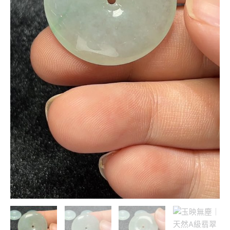
翠
直
播
#306
數
量