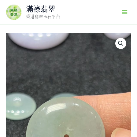
Skip
滿祿翡翠
to
香港翡翠玉石平台
content
玉
映
無
塵
｜
天
然
A
級
翡
翠
平
安
扣
吊
墜
翡