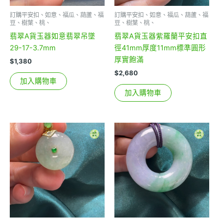
訂購平安扣、如意、福瓜、葫蘆、福
訂購平安扣、如意、福瓜、葫蘆、福
豆、樹葉、桃、
豆、樹葉、桃、
翡翠A貨玉器如意翡翠吊墜
翡翠A貨玉器紫羅蘭平安扣直
29-17-3.7mm
徑41mm厚度11mm標準圓形
厚實飽滿
$
1,380
$
2,680
加入購物車
加入購物車