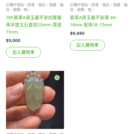
訂購平安扣、如意、福瓜、葫蘆、福
訂購平安扣、如意、福瓜、葫蘆、福
豆、樹葉、桃、
豆、樹葉、桃、
18K翡翠A貨玉器平安扣算盤
翡翠A貨玉器平安環 49-
珠吊墜主石直徑20mm-厚度
14mm 配珠18-13mm
11mm
$
6,680
$
5,000
加入購物車
加入購物車