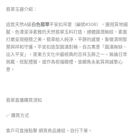
翡翠玉器介紹：
這款天然A級
白色翡翠
平安扣吊墜（編號#306），選用質地細
膩、色澤潔淨素雅的天然翡翠玉料打造，通體圓潤無紋，素面
打磨呈現極簡之美。翡翠給人純淨、平靜的感覺，象徵清明智
慧與祥和守護。平安扣造型圓滿對稱，自古寓意「圓滿無缺、
出入平安」，是東方文化中最經典的吉祥玉飾之一。無論日常
佩戴、搭配禮服，或作為祝福贈禮，皆顯雋永氣質與誠摯心
意。
翡翠直播購買須知
✅ 購買方式
客戶可直接點擊 網頁商品連結，自行下單。