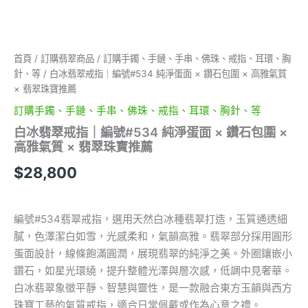
包
圍
×
高
首頁
/
訂購翡翠商品
/
訂購手鐲、手鏈、手串、佛珠、戒指、耳環、胸
雅
針、等
/ 白冰翡翠戒指｜編號#534 純淨蛋面 × 鑽石包圍 × 高雅氣質
氣
質
× 翡翠珠寶推薦
×
訂購手鐲、手鏈、手串、佛珠、戒指、耳環、胸針、等
翡
翠
白冰翡翠戒指｜編號#534 純淨蛋面 × 鑽石包圍 ×
珠
高雅氣質 × 翡翠珠寶推薦
寶
$
28,800
推
薦
數
量
編號#534翡翠戒指，選用天然白冰種翡翠打造，玉質通透細
膩，色澤潔白如雪，光感柔和，氣韻高雅。翡翠部分採用圓形
蛋面設計，線條飽滿圓潤，展現翡翠的純淨之美。外圈鑲嵌小
鑽石，如星光環繞，提升整體光澤與層次感，低調中見奢華。
白冰翡翠象徵平靜、智慧與靈性，是一款融合東方玉韻與西方
珠寶工藝的氣質戒指，適合日常佩戴或作為心意之禮。