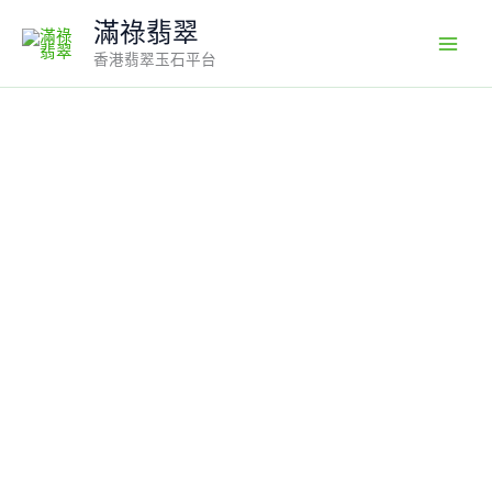
Skip
滿祿翡翠
to
香港翡翠玉石平台
content
白
冰
翡
翠
戒
指
｜
編
號
#534
純
淨
蛋
面
×
鑽
石