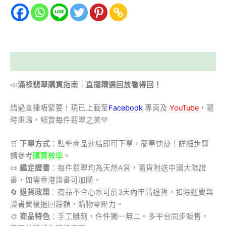
描述
📣
滿祿翡翠購買指南｜直播精選回放看得回！
錯過直播唔緊要！現已上載至
Facebook
專頁及
YouTube
，隨
時重溫，細賞每件翡翠之美💚
🛒
下單方式
：點擊商品連結即可下單，簡單快捷！詳細步驟
請參考
購買教學
。
📜
鑑定證書
：每件翡翠均為天然A貨，隨貨附送中國大陸證
書，如需香港證書可加購。
🔄
退貨政策
：商品不合心水可於3天內申請退貨，扣除運費與
證書費後退回餘額，購物零壓力。
🎨
商品特色
：手工雕刻，件件獨一無二。多平台同步販售，