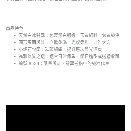
商品特色
天然白冰翡翠：色澤潔白通透，玉質細膩，氣質純淨
圓形蛋面設計：立體飽滿，光感柔和，典雅大方
小鑽石包圍：璀璨細緻，提升層次與光澤度
高雅氣質之選：適合日常佩戴、節日造型或送禮收藏
編號 #534：限量設計，翡翠戒指中的純粹代表