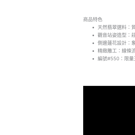
·
編
號
商品特色
#550
天然翡翠選料：
數
觀音站姿造型：
量
側邊蓮花設計：
精緻雕工：線條
編號#550：限