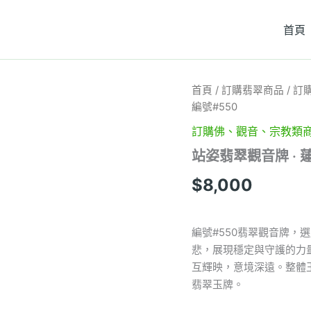
首頁
站
首頁
/
訂購翡翠商品
/
訂
姿
編號#550
翡
翠
訂購佛、觀音、宗教類
觀
站姿翡翠觀音牌 · 蓮
音
牌
$
8,000
·
蓮
花
相
編號#550翡翠觀音牌
伴
悲，展現穩定與守護的力
·
互輝映，意境深遠。整體
靜
雅
翡翠玉牌。
守
護