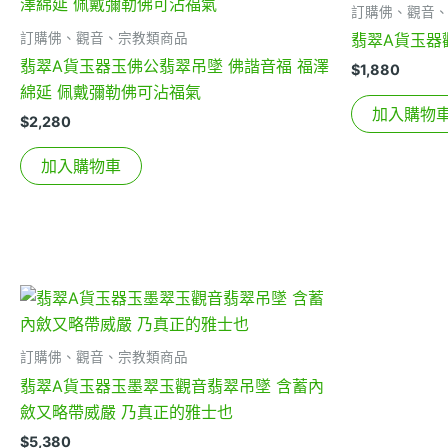
訂購佛、觀音
訂購佛、觀音、宗教類商品
翡翠A貨玉器觀
翡翠A貨玉器玉佛公翡翠吊墜 佛諧音福 福澤
$
1,880
綿延 佩戴彌勒佛可沾福氣
加入購物
$
2,280
加入購物車
訂購佛、觀音、宗教類商品
翡翠A貨玉器玉墨翠玉觀音翡翠吊墜 含蓄內
斂又略帶威嚴 乃真正的雅士也
$
5,380