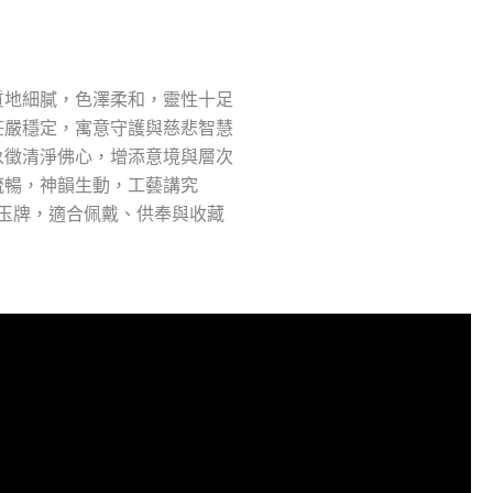
質地細膩，色澤柔和，靈性十足
莊嚴穩定，寓意守護與慈悲智慧
象徵清淨佛心，增添意境與層次
流暢，神韻生動，工藝講究
量玉牌，適合佩戴、供奉與收藏