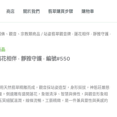
商店
關於我們
翡翠購買步驟
購物車
購佛、觀音、宗教類商品
/ 站姿翡翠觀音牌 · 蓮花相伴 · 靜雅守護 ·
商品
花相伴 · 靜雅守護 · 編號#550
，選用天然翡翠精雕而成，觀音採站姿造型，身形挺拔，神態莊嚴慈
量。側邊雕有盛開蓮花，象徵清淨、智慧與佛性，與觀音形象相
玉質細膩溫潤，線條流暢，工藝精緻，是一件兼具靈性與美感的