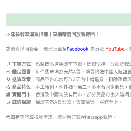
描述
📣
滿祿翡翠購買指南｜直播精選回放看得回！
錯過直播唔緊要！現已上載至
Facebook
專頁及
YouTube
，
🛒
下單方式
：點擊商品連結即可下單，簡單快捷！詳細步驟
📜
鑑定證書
：每件翡翠均為天然A貨，隨貨附送中國大陸證
🔄
退貨政策
：商品不合心水可於3天內申請退貨，扣除運費
🎨
商品特色
：手工雕刻，件件獨一無二。多平台同步販售，
🏬
實體門市
：香港及中國均設有門市，部分貨品可由大陸調
🤝
誠信保證
：保證天然A貨翡翠，貨真價實，服務至上。
📩
如有查詢或找貨需求，歡迎留言或Whatsapp我們。