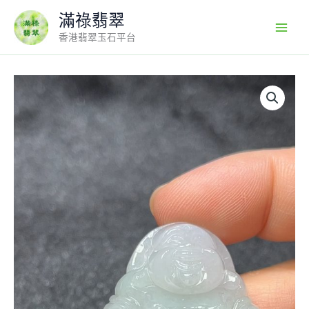
Skip
滿祿翡翠
to
香港翡翠玉石平台
content
笑
納
百
福
｜
天
然
A
級
翡
翠
佛
公
吊
墜
翡
翠