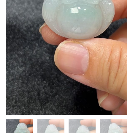
直
播
#291
數
量