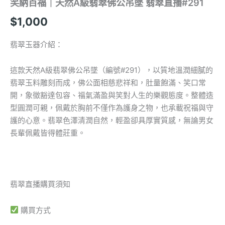
笑納百福｜天然A級翡翠佛公吊墜 翡翠直播#291
$
1,000
翡翠玉器介紹：
這款天然A級翡翠佛公吊墜（編號#291），以質地溫潤細膩的
翡翠玉料雕刻而成，佛公面相慈悲祥和，肚量飽滿、笑口常
開，象徵豁達包容、福氣滿盈與笑對人生的樂觀態度。整體造
型圓潤可親，佩戴於胸前不僅作為護身之物，也承載祝福與守
護的心意。翡翠色澤清潤自然，輕盈卻具厚實質感，無論男女
長輩佩戴皆得體莊重。
翡翠直播購買須知
購買方式