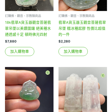
訂購佛、觀音、宗教類商品
訂購佛、觀音、宗教類商品
18k翡翠A貨玉器觀音菩薩翡
翡翠A貨玉器玉觀音菩薩翡翠
翠吊墜以美鑽圍鑲 絕美種水
吊墜 糯冰種起膠 性價比超值
通透感十足 頓時佛光四射
的一件
$
7,880
$
2,280
加入購物車
加入購物車