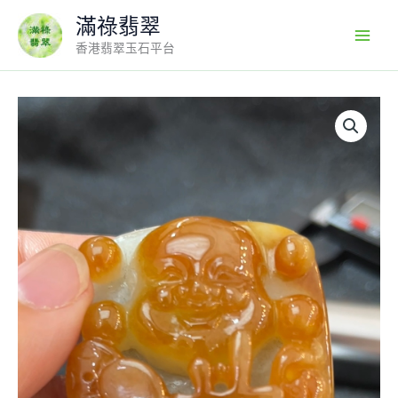
Skip
滿祿翡翠
to
香港翡翠玉石平台
content
紅
黃
翡
翠
逍
遙
佛
公
吊
墜
｜
大
佛
字
雕
刻
設