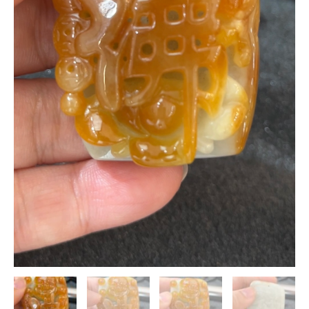
計
｜
天
然
A
貨
玉
器
吉
祥
推
薦
編
號
#466
數
量