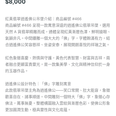
$
8,000
紅黃翡翠逍遙佛公吊墜介紹｜商品編號 #466
商品編號 #466 呈現一款寓意深遠的逍遙佛公翡翠吊墜，選用
天然 A 貨翡翠精雕而成，通體呈現紅黃漸層色澤，鮮明搶眼、
氣韻非凡。中間鏤雕一個大大的「佛」字，字體飽滿有力，結
合逍遙佛公笑容慈祥、坐姿安泰，展現開朗喜悅的祥瑞之氣。
紅色象徵喜慶、熱情與守護，黃色代表智慧、財富與吉祥，兩
者融合更顯富貴靈光，是一款集美學、文化與精神信仰於一身
的玉器作品。
逍遙佛公設計特色｜「佛」字雕刻寓意
此款翡翠吊墜主角為逍遙佛公——笑口常開、肚大能容，象徵
歡喜自在、諸事順遂。中間雕刻一個特大「佛」字，象徵心存
佛法，萬事無憂。整體構圖融入雲紋與漸層色彩，使佛公形象
更加圓潤生動，極具靈性與文化底蘊。