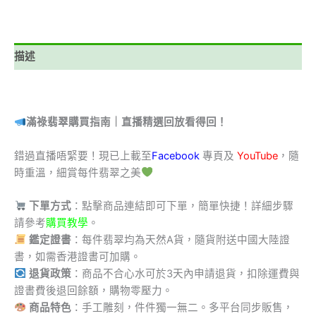
描述
滿祿翡翠購買指南｜直播精選回放看得回！
錯過直播唔緊要！現已上載至
Facebook
專頁及
YouTube
，隨
時重溫，細賞每件翡翠之美
下單方式
：點擊商品連結即可下單，簡單快捷！詳細步驟
請參考
購買教學
。
鑑定證書
：每件翡翠均為天然A貨，隨貨附送中國大陸證
書，如需香港證書可加購。
退貨政策
：商品不合心水可於3天內申請退貨，扣除運費與
證書費後退回餘額，購物零壓力。
商品特色
：手工雕刻，件件獨一無二。多平台同步販售，