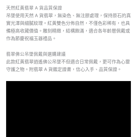
天然紅黃翡翠 A 貨品質保證
吊墜使用天然 A 貨翡翠，無染色、無注膠處理，保持原石的真
實光澤與細膩紋理。紅黃雙色分佈自然，不僅色彩稀有，也具
備極高收藏價值。雕刻精緻，結構飽滿，適合各年齡層佩戴或
作為節慶祝福玉器禮品。
翡翠佛公吊墜佩戴與選購建議
此款紅黃翡翠逍遙佛公吊墜不但適合日常佩戴，更可作為心靈
守護之物。附翡翠 A 貨鑑定證書，信心入手、品質保證。