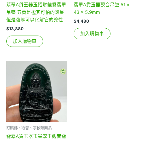
翡翠A貨玉器玉招財貔貅翡翠
翡翠A貨玉器觀音吊墜 51 x
吊墜 五黃是極其可怕的殺星
43 x 5.9mm
但是貔貅可以化解它的兇性
$
4,480
$
13,880
加入購物車
加入購物車
訂購佛、觀音、宗教類商品
翡翠A貨玉器玉墨翠玉觀音翡