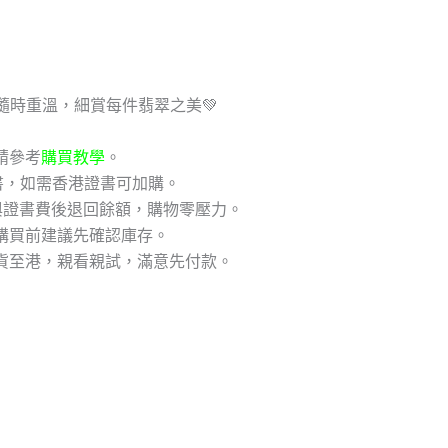
隨時重溫，細賞每件翡翠之美💚
請參考
購買教學
。
書，如需香港證書可加購。
與證書費後退回餘額，購物零壓力。
購買前建議先確認庫存。
貨至港，親看親試，滿意先付款。