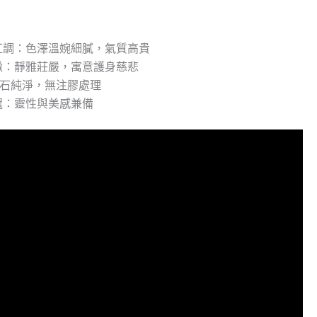
紅調：色澤溫婉細膩，氣質高貴
緻：靜雅莊嚴，寓意護身慈悲
原石純淨，無注膠處理
選：靈性與美感兼備