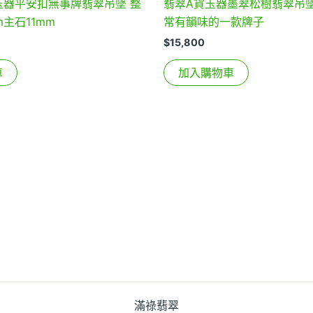
貨玉器平安扣無事牌翡翠吊墜 整
翡翠A貨玉器墨翠松樹翡翠吊墜
mm主石11mm
常有韻味的一款牌子
$
15,800
車
加入購物車
滿祿翡翠