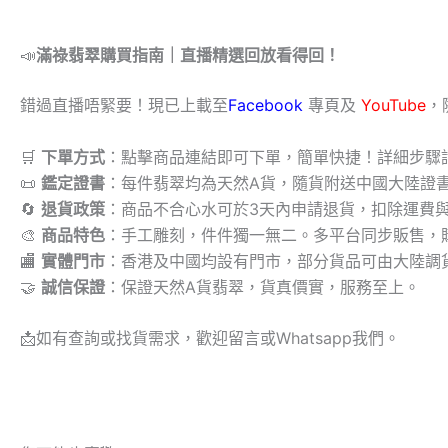
📣
滿祿翡翠購買指南｜直播精選回放看得回！
錯過直播唔緊要！現已上載至
Facebook
專頁及
YouTube
，
🛒
下單方式
：點擊商品連結即可下單，簡單快捷！詳細步驟
📜
鑑定證書
：每件翡翠均為天然A貨，隨貨附送中國大陸證
🔄
退貨政策
：商品不合心水可於3天內申請退貨，扣除運費
🎨
商品特色
：手工雕刻，件件獨一無二。多平台同步販售，
🏬
實體門市
：香港及中國均設有門市，部分貨品可由大陸調
🤝
誠信保證
：保證天然A貨翡翠，貨真價實，服務至上。
📩
如有查詢或找貨需求，歡迎留言或Whatsapp我們。