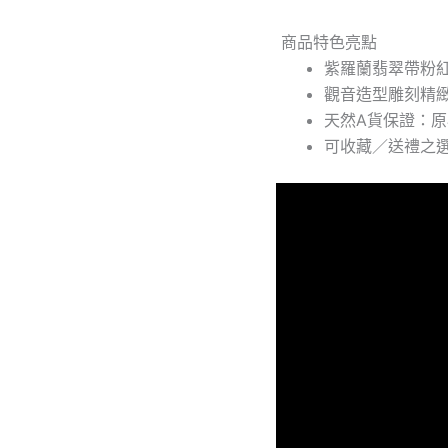
計
｜
商品特色亮點
天
紫羅蘭翡翠帶粉
然
觀音造型雕刻精
A
天然A貨保證：
貨
玉
可收藏／送禮之
器
｜
商
品
編
號
#286
數
量