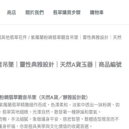
商店
關於我們
翡翠購買步驟
購物車
購其他翡翠花件
/ 紫羅蘭粉調翡翠觀音吊墜｜靈性典雅設計｜天然
音吊墜｜靈性典雅設計｜天然A貨玉器｜商品編號
蘭粉調翡翠觀音吊墜（天然A貨／靜雅設計款）
 貨紫羅蘭翡翠精雕細作而成，色澤柔和、淡紫中透出一抹粉調，如
。翡翠質地細緻，光澤自然，散發著一種靜謐和靈氣。
流暢，手法細膩，象徵護身平安、慈悲智慧。整體造型簡潔而不
護身祈福，亦是極具美學與文化價值的收藏首選。