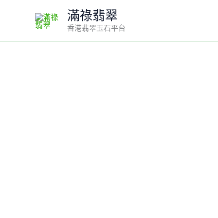
Skip
滿祿翡翠
to
香港翡翠玉石平台
content