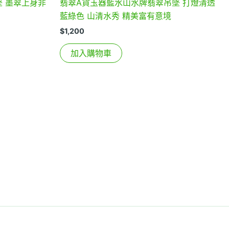
 墨翠上身非
翡翠A貨玉器藍水山水牌翡翠吊墜 打燈清透
藍綠色 山清水秀 精美富有意境
$
1,200
加入購物車