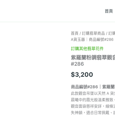
首頁
紫
首頁
/
訂購翡翠商品
/
訂
羅
A貨玉器｜商品編號#286
蘭
粉
訂購其他翡翠花件
調
紫羅蘭粉調翡翠觀
翡
#286
翠
觀
$
3,200
音
吊
墜
商品編號#286｜紫羅
｜
此款觀音吊墜以天然 A
靈
性
晨曦中的霞光般溫柔雅致
典
觀音面容慈祥安詳，線條
雅
失神韻，適合日常佩戴、
設