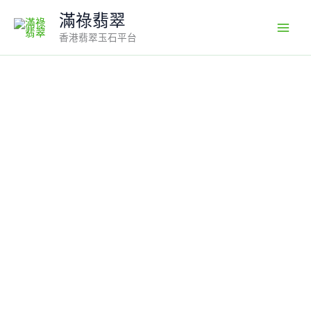
Skip
滿祿翡翠
to
香港翡翠玉石平台
content
紫
羅
蘭
翡
翠
福
豆
吊
墜
｜
18K
黃
金
鑽
石
包
鑲