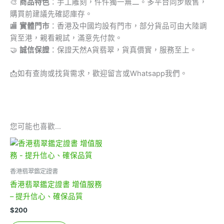
🎨
商品特色
：手工雕刻，件件獨一無二。多平台同步販售，
購買前建議先確認庫存。
🏬
實體門市
：香港及中國均設有門市，部分貨品可由大陸調
貨至港，親看親試，滿意先付款。
🤝
誠信保證
：保證天然A貨翡翠，貨真價實，服務至上。
📩
如有查詢或找貨需求，歡迎留言或Whatsapp我們。
您可能也喜歡…
香港翡翠鑑定證書
香港翡翠鑑定證書 增值服務
– 提升信心、確保品質
$
200