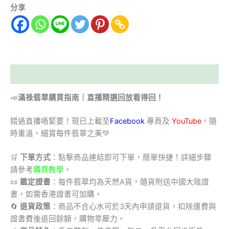
分享
描述
📣
滿祿翡翠購買指南｜直播精選回放看得回！
錯過直播唔緊要！現已上載至
Facebook
專頁及
YouTube
，隨
時重溫，細賞每件翡翠之美💚
🛒
下單方式
：點擊商品連結即可下單，簡單快捷！詳細步驟
請參考
購買教學
。
📜
鑑定證書
：每件翡翠均為天然A貨，隨貨附送中國大陸證
書，如需香港證書可加購。
🔄
退貨政策
：商品不合心水可於3天內申請退貨，扣除運費與
證書費後退回餘額，購物零壓力。