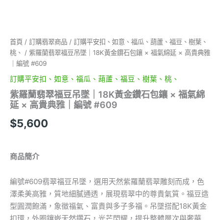
×
福
氣
綿
首頁
/
訂購翡翠商品
/
訂購平安扣、如意、福瓜、葫蘆、福豆、樹葉、
延
桃、
/ 紫羅蘭翡翠福豆吊墜｜18K黃金鑽石包鑲 × 福氣綿延 × 高貴典雅
×
高
｜編號 #609
貴
訂購平安扣、如意、福瓜、葫蘆、福豆、樹葉、桃、
典
雅
紫羅蘭翡翠福豆吊墜｜18K黃金鑽石包鑲 × 福氣綿
｜
延 × 高貴典雅｜編號 #609
編
$
5,600
號
#609
數
量
商品簡介
編號#609翡翠福豆吊墜，選用天然紫羅蘭翡翠雕刻而成，色
澤柔美高雅，質地細膩通透，展現翡翠中的尊貴氣質。福豆造
型圓潤飽滿，象徵福氣、富貴與多子多福。吊墜搭配18K黃金
扣環，外圈鑲嵌天然鑽石，光芒閃耀，提升整體層次與奢華