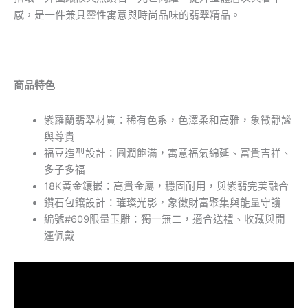
感，是一件兼具靈性寓意與時尚品味的翡翠精品。
商品特色
紫羅蘭翡翠材質：稀有色系，色澤柔和高雅，象徵靜謐
與尊貴
福豆造型設計：圓潤飽滿，寓意福氣綿延、富貴吉祥、
多子多福
18K黃金鑲嵌：高貴金屬，穩固耐用，與紫翡完美融合
鑽石包鑲設計：璀璨光影，象徵財富聚集與能量守護
編號#609限量玉雕：獨一無二，適合送禮、收藏與開
運佩戴