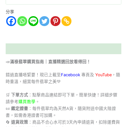
分享
描述
📣
滿祿翡翠購買指南｜直播精選回放看得回！
錯過直播唔緊要！現已上載至
Facebook
專頁及
YouTube
，隨
時重溫，細賞每件翡翠之美💚
🛒
下單方式
：點擊商品連結即可下單，簡單快捷！詳細步驟
請參考
購買教學
。
📜
鑑定證書
：每件翡翠均為天然A貨，隨貨附送中國大陸證
書，如需香港證書可加購。
🔄
退貨政策
：商品不合心水可於3天內申請退貨，扣除運費與