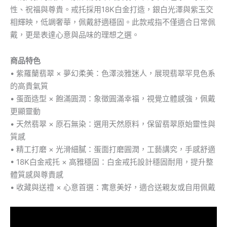
量
性、祝福與尊貴。戒托採用18K白金打造，銀白光澤與紫玉交
相輝映，低調奢華，佩戴舒適穩固。此款戒指不僅適合日常佩
戴，更是表達心意與品味的理想之選。
商品特色
• 紫羅蘭翡翠 × 夢幻柔美：色澤淡雅迷人，展現翡翠罕見色系
的高貴氣質
• 蛋面造型 × 飽滿圓潤：象徵圓滿幸福，視覺立體感強，佩戴
更顯靈動
• 天然翡翠 × 原石無染：選用天然原料，保留翡翠原始靈性與
質感
• 精工打磨 × 光滑細膩：蛋面打磨圓潤，工藝講究，手感舒適
• 18K白金戒托 × 高雅穩固：白金戒托設計穩固耐用，提升整
體質感與尊貴感
• 收藏與送禮 × 心意首選：寓意美好，適合送親友或自用佩戴