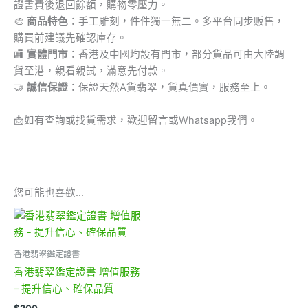
證書費後退回餘額，購物零壓力。
🎨
商品特色
：手工雕刻，件件獨一無二。多平台同步販售，
購買前建議先確認庫存。
🏬
實體門市
：香港及中國均設有門市，部分貨品可由大陸調
貨至港，親看親試，滿意先付款。
🤝
誠信保證
：保證天然A貨翡翠，貨真價實，服務至上。
📩
如有查詢或找貨需求，歡迎留言或Whatsapp我們。
您可能也喜歡…
香港翡翠鑑定證書
香港翡翠鑑定證書 增值服務
– 提升信心、確保品質
$
200