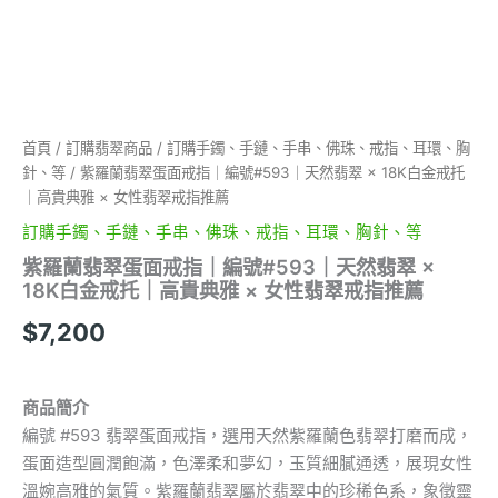
翠
×
18K
白
金
戒
托
首頁
/
訂購翡翠商品
/
訂購手鐲、手鏈、手串、佛珠、戒指、耳環、胸
｜
針、等
/ 紫羅蘭翡翠蛋面戒指｜編號#593｜天然翡翠 × 18K白金戒托
高
｜高貴典雅 × 女性翡翠戒指推薦
貴
訂購手鐲、手鏈、手串、佛珠、戒指、耳環、胸針、等
典
雅
紫羅蘭翡翠蛋面戒指｜編號#593｜天然翡翠 ×
×
18K白金戒托｜高貴典雅 × 女性翡翠戒指推薦
女
性
$
7,200
翡
翠
戒
商品簡介
指
推
編號 #593 翡翠蛋面戒指，選用天然紫羅蘭色翡翠打磨而成，
薦
蛋面造型圓潤飽滿，色澤柔和夢幻，玉質細膩通透，展現女性
數
溫婉高雅的氣質。紫羅蘭翡翠屬於翡翠中的珍稀色系，象徵靈