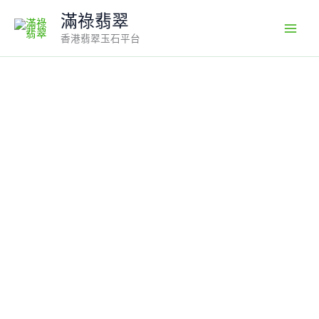
Skip
滿祿翡翠
to
香港翡翠玉石平台
content
紫
羅
蘭
翡
翠
蛋
面
戒
指
｜
編
號
#593
｜
天
然
翡