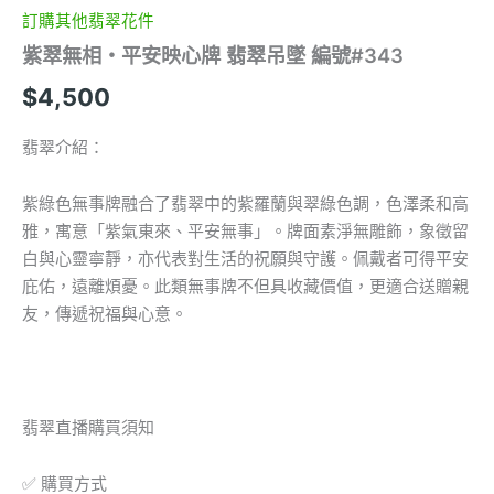
量
訂購其他翡翠花件
紫翠無相・平安映心牌 翡翠吊墜 編號#343
$
4,500
翡翠介紹：
紫綠色無事牌融合了翡翠中的紫羅蘭與翠綠色調，色澤柔和高
雅，寓意「紫氣東來、平安無事」。牌面素淨無雕飾，象徵留
白與心靈寧靜，亦代表對生活的祝願與守護。佩戴者可得平安
庇佑，遠離煩憂。此類無事牌不但具收藏價值，更適合送贈親
友，傳遞祝福與心意。
翡翠直播購買須知
✅ 購買方式