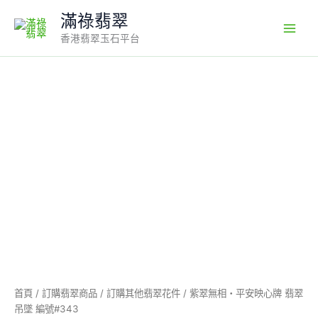
Skip
滿祿翡翠
to
香港翡翠玉石平台
content
紫
翠
無
相・
平
安
映
心
牌
翡
翠
吊
墜
編
號
首頁
/
訂購翡翠商品
/
訂購其他翡翠花件
/ 紫翠無相・平安映心牌 翡翠
#343
吊墜 編號#343
數