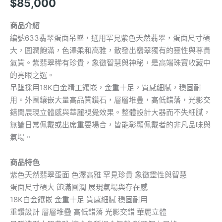
$
85,000
商品介紹
編號633翡翠蛋面吊墜，選用罕見紫色天然翡翠，蛋面尺寸碩
大，圓潤飽滿，色澤柔和高雅，散發出翡翠獨有的靈性與尊貴
氣質。紫翡翠稀有珍貴，象徵智慧與神秘，是高端珠寶收藏中
的亮眼之選。
吊墜採用18K白金精工鑲嵌，金重十足，質感細膩，穩固耐
用。外圈鑲嵌大量高品質鑽石，層層堆疊，高低錯落，光影交
錯間展現立體感與華麗視覺效果。整體設計大器而不失細膩，
無論日常佩戴或出席重要場合，皆能彰顯佩戴者的非凡品味與
氣場。
商品特色
紫色天然翡翠蛋面 色澤高雅 罕見珍貴 象徵靈性與智慧
蛋面尺寸碩大 飽滿圓潤 展現氣場與存在感
18K白金鑲嵌 金重十足 質感細膩 穩固耐用
重鑽設計 層層堆疊 高低錯落 光影交錯 華麗立體