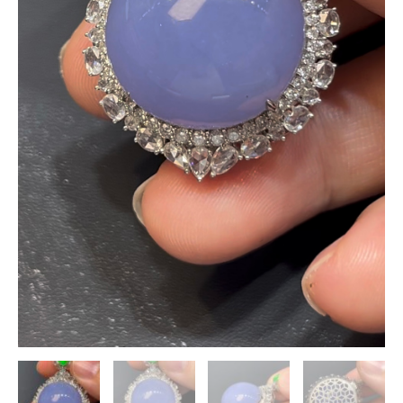
設
計
大
尺
寸
蛋
面
高
級
珠
寶
推
薦
編
號
#633
數
量