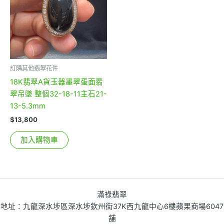
訂購其他翡翠花件
18K翡翠A貨玉器墨翠蛋面翡
翠吊墜 整個32-18-11主石21-
13-5.3mm
$
13,800
加入購物車
滿祿翡翠
地址：九龍深水埗區深水埗欽州街37K西九龍中心6樓蘋果商場6047
舖