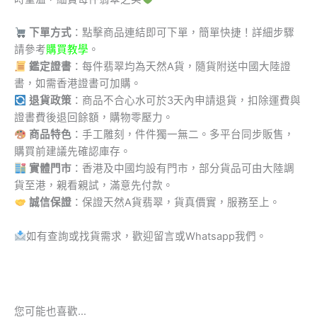
下單方式
：點擊商品連結即可下單，簡單快捷！詳細步驟
請參考
購買教學
。
鑑定證書
：每件翡翠均為天然A貨，隨貨附送中國大陸證
書，如需香港證書可加購。
退貨政策
：商品不合心水可於3天內申請退貨，扣除運費與
證書費後退回餘額，購物零壓力。
商品特色
：手工雕刻，件件獨一無二。多平台同步販售，
購買前建議先確認庫存。
實體門市
：香港及中國均設有門市，部分貨品可由大陸調
貨至港，親看親試，滿意先付款。
誠信保證
：保證天然A貨翡翠，貨真價實，服務至上。
如有查詢或找貨需求，歡迎留言或Whatsapp我們。
您可能也喜歡…