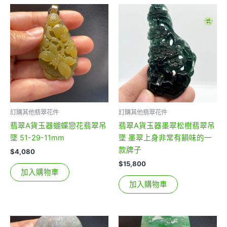
訂購其他翡翠花件
訂購其他翡翠花件
翡翠A貨玉器蝴蝶戀花翡翠吊
翡翠A貨玉器墨翠松樹翡翠吊
墜 51-29-11mm
墜 墨翠上身非常有韻味的一
款牌子
$
4,080
$
15,800
加入購物車
加入購物車