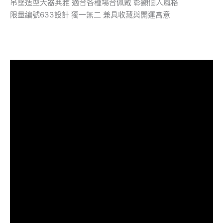
吊墜造型大器典雅 適合各種場合佩戴 彰顯個人風格
限量編號633設計 獨一無二 兼具收藏與開運寓意