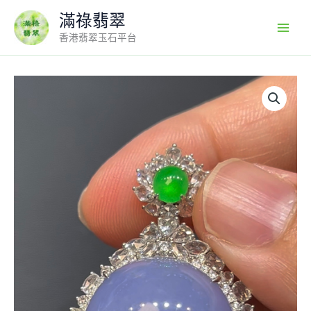
Skip
滿祿翡翠
to
香港翡翠玉石平台
content
紫
翡
翠
蛋
面
吊
墜
編
號
633
18K
白
金
鑲
嵌
重
鑽