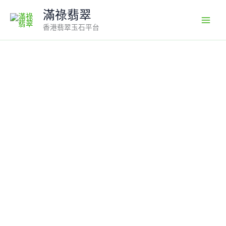
Skip
滿祿翡翠
to
香港翡翠玉石平台
content
編
號
#510
老
坑
種
油
綠
翡
翠
如
意
｜
質
感
生
活