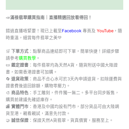
描述
📣
滿祿翡翠購買指南｜直播精選回放看得回！
錯過直播唔緊要！現已上載至
Facebook
專頁及
YouTube
，隨
時重溫，細賞每件翡翠之美💚
🛒
下單方式
：點擊商品連結即可下單，簡單快捷！詳細步驟
請參考
購買教學
。
📜
鑑定證書
：每件翡翠均為天然A貨，隨貨附送中國大陸證
書，如需香港證書可加購。
🔄
退貨政策
：商品不合心水可於3天內申請退貨，扣除運費與
證書費後退回餘額，購物零壓力。
🎨
商品特色
：手工雕刻，件件獨一無二。多平台同步販售，
購買前建議先確認庫存。
🏬
實體門市
：香港及中國均設有門市，部分貨品可由大陸調
貨至港，親看親試，滿意先付款。
🤝
誠信保證
：保證天然A貨翡翠，貨真價實，服務至上。