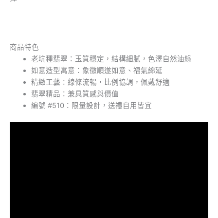
商品特色
老坑種翡翠：玉質穩定，結構細膩，色澤自然油綠
如意造型寓意：象徵順遂如意、福氣綿延
精緻工藝：線條流暢，比例協調，佩戴舒適
翡翠精品：兼具質感與價值
編號 #510：限量設計，送禮自用皆宜