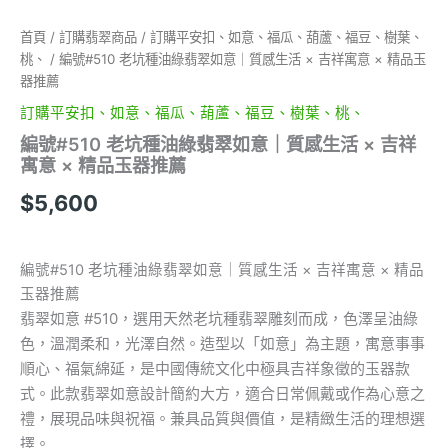
×
吉
首頁
/
訂購翡翠商品
/
訂購平安扣、如意、福瓜、葫蘆、福豆、樹葉、
祥
桃、
/ 編號#510 老坑種油綠翡翠如意｜質感生活 × 吉祥寓意 × 精品玉
寓
器推薦
意
×
訂購平安扣、如意、福瓜、葫蘆、福豆、樹葉、桃、
精
編號#510 老坑種油綠翡翠如意｜質感生活 × 吉祥
品
寓意 × 精品玉器推薦
玉
器
$
5,600
推
薦
數
編號#510 老坑種油綠翡翠如意｜質感生活 × 吉祥寓意 × 精品
量
玉器推薦
翡翠如意 #510，選用天然老坑種翡翠雕刻而成，色澤呈油綠
色，溫潤柔和，光澤自然。造型以「如意」為主題，寓意事事
順心、福氣綿延，是中國傳統文化中極具吉祥象徵的玉器款
式。此款翡翠如意設計簡約大方，適合日常佩戴或作為心意之
禮，展現品味與祝福。兼具品質與價值，是精緻生活的理想選
擇。