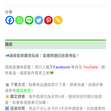
分享
描述
滿祿翡翠購買指南｜直播精選回放看得返！
錯過直播唔緊要！現已上載至
Facebook
專頁及
YouTube
，隨
時重溫，細賞每件翡翠之美
下單方式
：點擊商品連結即可下單，簡單快捷！詳細步驟
請參考
購買教學
。
鑑定證書
：每件翡翠均為天然A貨，隨貨附送中國大陸證
書，如需香港證書可加購。
退貨政策
：商品不合心水可於3天內申請退貨，扣除運費與