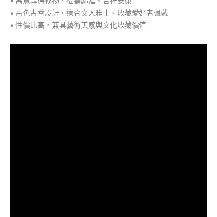
• 寓意厚德載物、福壽綿延、吉祥安康
• 古色古香設計，適合文人雅士、收藏愛好者佩戴
• 性價比高，兼具藝術美感與文化收藏價值