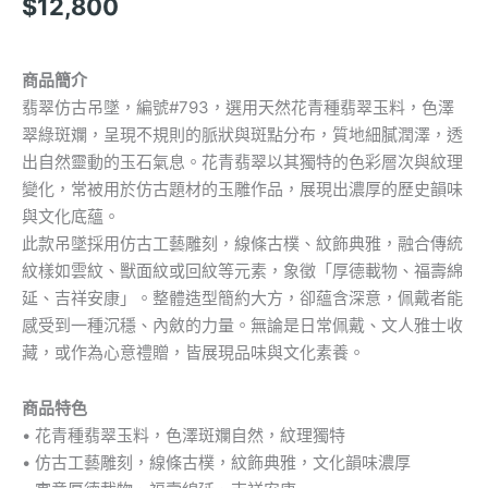
$
12,800
商品簡介
翡翠仿古吊墜，編號#793，選用天然花青種翡翠玉料，色澤
翠綠斑斕，呈現不規則的脈狀與斑點分布，質地細膩潤澤，透
出自然靈動的玉石氣息。花青翡翠以其獨特的色彩層次與紋理
變化，常被用於仿古題材的玉雕作品，展現出濃厚的歷史韻味
與文化底蘊。
此款吊墜採用仿古工藝雕刻，線條古樸、紋飾典雅，融合傳統
紋樣如雲紋、獸面紋或回紋等元素，象徵「厚德載物、福壽綿
延、吉祥安康」。整體造型簡約大方，卻蘊含深意，佩戴者能
感受到一種沉穩、內斂的力量。無論是日常佩戴、文人雅士收
藏，或作為心意禮贈，皆展現品味與文化素養。
商品特色
• 花青種翡翠玉料，色澤斑斕自然，紋理獨特
• 仿古工藝雕刻，線條古樸，紋飾典雅，文化韻味濃厚