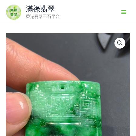
Skip
滿祿翡翠
to
香港翡翠玉石平台
content
翡
翠
仿
古
吊
墜
｜
花
青
種
玉
料
×
古
色
古
香