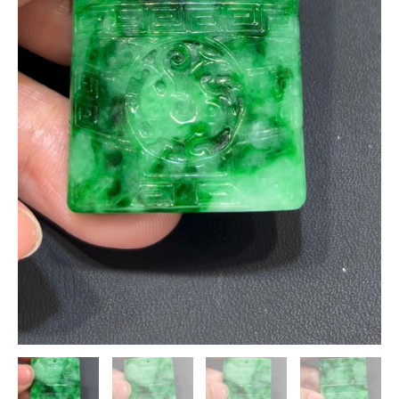
×
紋
理
自
然
×
收
藏
級
文
化
精
品
｜
翡
翠
推
薦
#793
數
量