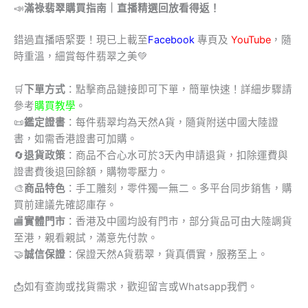
📣
滿祿翡翠購買指南｜直播精選回放看得返！
錯過直播唔緊要！現已上載至
Facebook
專頁及
YouTube
，隨
時重溫，細賞每件翡翠之美💚
🛒
下單方式
：點擊商品鏈接即可下單，簡單快速！詳細步驟請
參考
購買教學
。
📜
鑑定證書
：每件翡翠均為天然A貨，隨貨附送中國大陸證
書，如需香港證書可加購。
🔄
退貨政策
：商品不合心水可於3天內申請退貨，扣除運費與
證書費後退回餘額，購物零壓力。
🎨
商品特色
：手工雕刻，零件獨一無二。多平台同步銷售，購
買前建議先確認庫存。
🏬
實體門市
：香港及中國均設有門市，部分貨品可由大陸調貨
至港，親看親試，滿意先付款。
🤝
誠信保證
：保證天然A貨翡翠，貨真價實，服務至上。
📩
如有查詢或找貨需求，歡迎留言或Whatsapp我們。