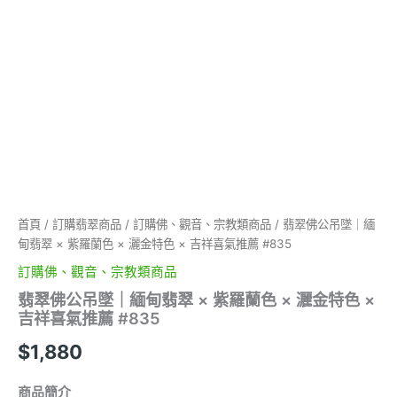
灑
金
特
色
×
吉
祥
喜
氣
推
薦
#835
數
首頁
/
訂購翡翠商品
/
訂購佛、觀音、宗教類商品
/ 翡翠佛公吊墜｜緬
量
甸翡翠 × 紫羅蘭色 × 灑金特色 × 吉祥喜氣推薦 #835
訂購佛、觀音、宗教類商品
翡翠佛公吊墜｜緬甸翡翠 × 紫羅蘭色 × 灑金特色 ×
吉祥喜氣推薦 #835
$
1,880
商品簡介