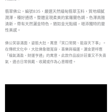
翡翠佛公，編號835，嚴選天然緬甸翡翠玉料，質地細膩
潤澤，種好通透。整體呈現柔美的紫羅蘭色調，色澤高雅
清新，帶有天然灑金特色，猶如金光點綴，增添獨特的靈
性美感。
佛公笑容滿面，姿態大肚，寓意「笑口常開、能容天下事」。
在傳統文化中，大肚佛象徵寬容、喜樂與福運，灑金更呼應
「福氣滿盈、財運亨通」的寓意。此款作品設計莊重又不失喜
氣，適合日常佩戴、收藏或作為心意贈禮。