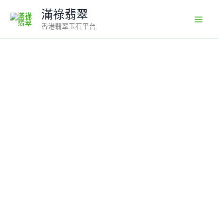
Skip
滿祿翡翠
to
香港翡翠玉石平台
content
翡
翠
佛
公
吊
墜
｜
緬
甸
翡
翠
×
紫
羅
蘭
色
×