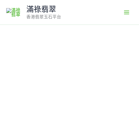
Skip
滿祿翡翠
to
香港翡翠玉石平台
content
翡
翠
佛
公
吊
墜
｜
一
抹
翠
綠
×
盤
腿
持
珠
造