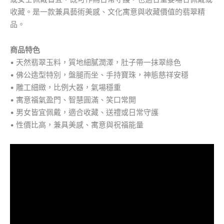
收藏。是一款兼具藝術美感、文化寓意與收藏價值的翡翠精
品。
商品特色
• 天然翡翠玉料，質地細膩潤澤，肚子帶一抹翠綠色
• 佛公造型特別，盤腿而坐、手持寶珠，神態慈祥安穩
• 雕工細緻，比例大器，氣場穩重
• 寓意福氣盈門、智慧圓滿、笑口常開
• 男女皆宜佩戴，適合收藏、送禮或日常守護
• 性價比高，兼具美感、寓意與祝福能量