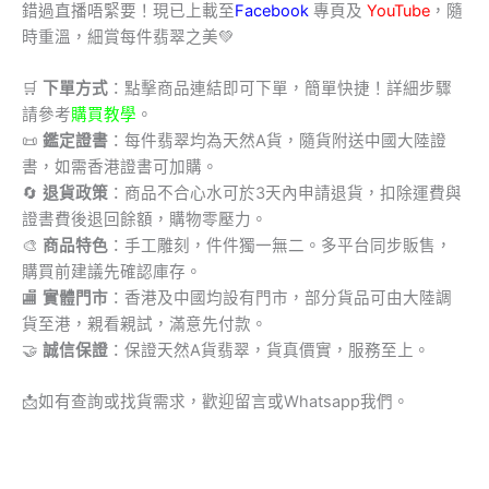
錯過直播唔緊要！現已上載至
Facebook
專頁及
YouTube
，隨
時重溫，細賞每件翡翠之美💚
🛒
下單方式
：點擊商品連結即可下單，簡單快捷！詳細步驟
請參考
購買教學
。
📜
鑑定證書
：每件翡翠均為天然A貨，隨貨附送中國大陸證
書，如需香港證書可加購。
🔄
退貨政策
：商品不合心水可於3天內申請退貨，扣除運費與
證書費後退回餘額，購物零壓力。
🎨
商品特色
：手工雕刻，件件獨一無二。多平台同步販售，
購買前建議先確認庫存。
🏬
實體門市
：香港及中國均設有門市，部分貨品可由大陸調
貨至港，親看親試，滿意先付款。
🤝
誠信保證
：保證天然A貨翡翠，貨真價實，服務至上。
📩
如有查詢或找貨需求，歡迎留言或Whatsapp我們。