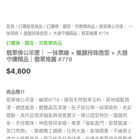
型
×
大
器
首頁
/
訂購翡翠商品
/
訂購佛、觀音、宗教類商品
/ 翡翠佛公吊墜｜ 一
守
抹翠綠 × 盤腿持珠造型 × 大器守護精品｜翡翠推薦 #778
護
精
訂購佛、觀音、宗教類商品
品
翡翠佛公吊墜｜ 一抹翠綠 × 盤腿持珠造型 × 大器
｜
守護精品｜翡翠推薦 #778
翡
翠
$
4,800
推
薦
#778
數
商品簡介
量
翡翠佛公吊墜，編號#778，選用天然翡翠玉料，質地細膩潤
澤，通透度高，整體晶亮清澈，肚子部位帶一抹翠綠色，色彩
靈動，為作品增添福氣與視覺層次。佛公造型特別，盤腿而
坐、手持寶珠，神態慈祥安穩，寓意「福氣盈門、智慧圓滿、
笑口常開」。整體雕工細緻，比例大器，氣場穩重，不論男士
或女士佩戴皆宜，既可作為日常守護，也適合重要場合佩戴或