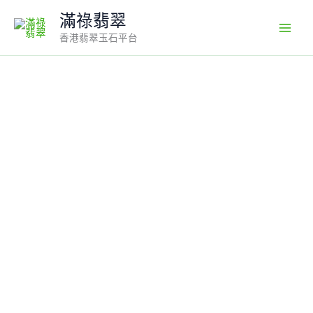
Skip
滿祿翡翠
to
香港翡翠玉石平台
content
翡
翠
千
手
觀
音
吊
墜
編
號
#655
｜
立
體
雕
刻
造