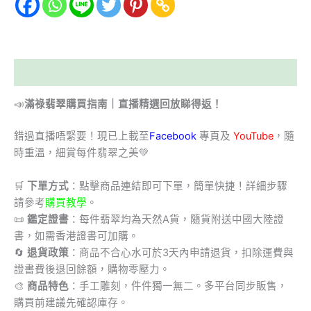
描述
📣
滿祿翡翠購買指南｜直播精選回放睇得返！
錯過直播唔緊要！現已上載至
Facebook
專頁及
YouTube
，隨
時重溫，細賞每件翡翠之美💚
🛒
下單方式
：點擊商品連結即可下單，簡單快捷！詳細步驟
請參考
購買教學
。
📜
鑑定證書
：每件翡翠均為天然A貨，隨貨附送中國大陸證
書，如需香港證書可加購。
🔄
退貨政策
：商品不合心水可於3天內申請退貨，扣除運費與
證書費後退回餘額，購物零壓力。
🎨
商品特色
：手工雕刻，件件獨一無二。多平台同步販售，
購買前建議先確認庫存。