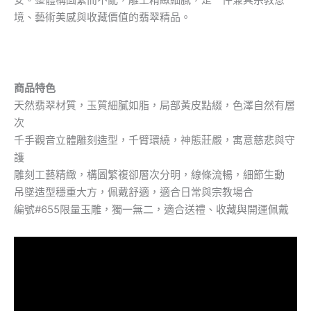
境、藝術美感與收藏價值的翡翠精品。
商品特色
天然翡翠材質，玉質細膩如脂，局部黃皮點綴，色澤自然有層
次
千手觀音立體雕刻造型，千臂環繞，神態莊嚴，寓意慈悲與守
護
雕刻工藝精緻，構圖繁複卻層次分明，線條流暢，細節生動
吊墜造型穩重大方，佩戴舒適，適合日常與宗教場合
編號#655限量玉雕，獨一無二，適合送禮、收藏與開運佩戴