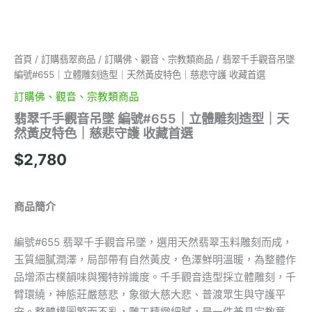
型
｜
天
然
首頁
/
訂購翡翠商品
/
訂購佛、觀音、宗教類商品
/ 翡翠千手觀音吊墜
黃
編號#655｜立體雕刻造型｜天然黃皮特色｜慈悲守護 收藏首選
皮
特
訂購佛、觀音、宗教類商品
色
翡翠千手觀音吊墜 編號#655｜立體雕刻造型｜天
｜
然黃皮特色｜慈悲守護 收藏首選
慈
悲
$
2,780
守
護
收
藏
商品簡介
首
選
編號#655 翡翠千手觀音吊墜，選用天然翡翠玉料雕刻而成，
數
量
玉質細膩潤澤，局部帶有自然黃皮，色澤鮮明溫暖，為整體作
品增添古樸韻味與獨特辨識度。千手觀音造型採立體雕刻，千
臂環繞，神態莊嚴慈悲，象徵大慈大悲、普渡眾生與守護平
安。整體構圖繁而不亂，雕工精緻細膩，是一件兼具宗教意