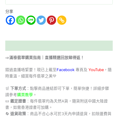
分享
描述
📣
滿祿翡翠購買指南｜直播精選回放睇得返！
錯過直播唔緊要！現已上載至
Facebook
專頁及
YouTube
，隨
時重溫，細賞每件翡翠之美💚
🛒
下單方式
：點擊商品連結即可下單，簡單快捷！詳細步驟
請參考
購買教學
。
📜
鑑定證書
：每件翡翠均為天然A貨，隨貨附送中國大陸證
書，如需香港證書可加購。
🔄
退貨政策
：商品不合心水可於3天內申請退貨，扣除運費與