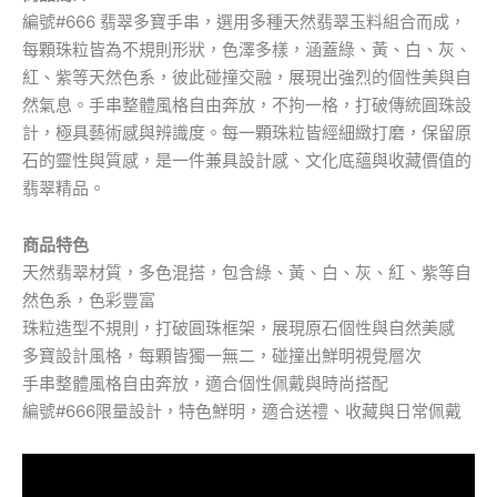
編號#666 翡翠多寶手串，選用多種天然翡翠玉料組合而成，
每顆珠粒皆為不規則形狀，色澤多樣，涵蓋綠、黃、白、灰、
紅、紫等天然色系，彼此碰撞交融，展現出強烈的個性美與自
然氣息。手串整體風格自由奔放，不拘一格，打破傳統圓珠設
計，極具藝術感與辨識度。每一顆珠粒皆經細緻打磨，保留原
石的靈性與質感，是一件兼具設計感、文化底蘊與收藏價值的
翡翠精品。
商品特色
天然翡翠材質，多色混搭，包含綠、黃、白、灰、紅、紫等自
然色系，色彩豐富
珠粒造型不規則，打破圓珠框架，展現原石個性與自然美感
多寶設計風格，每顆皆獨一無二，碰撞出鮮明視覺層次
手串整體風格自由奔放，適合個性佩戴與時尚搭配
編號#666限量設計，特色鮮明，適合送禮、收藏與日常佩戴