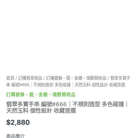
碰
撞
｜
天
然
玉
料
個
性
設
計
收
藏
首頁
/
訂購翡翠商品
/
訂購貔貅、龍、金蟾、瑞獸類商品
/ 翡翠多寶手
首
串 編號#666｜不規則造型 多色碰撞｜天然玉料 個性設計 收藏首選
選
訂購貔貅、龍、金蟾、瑞獸類商品
數
量
翡翠多寶手串 編號#666｜不規則造型 多色碰撞｜
天然玉料 個性設計 收藏首選
$
2,880
商品簡介