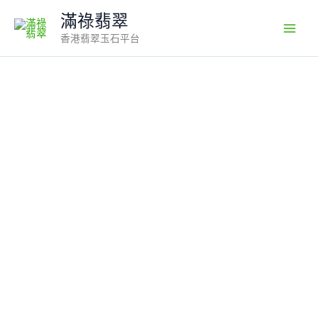
Skip
滿祿翡翠
to
香港翡翠玉石平台
content
翡
翠
多
寶
手
串
編
號
#666
｜
不
規
則
造
型
多
色