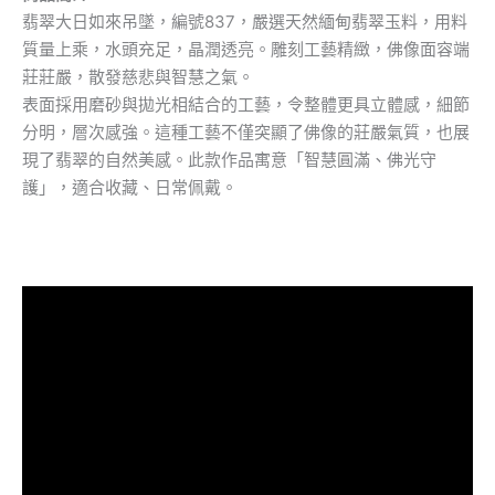
翡翠大日如來吊墜，編號837，嚴選天然緬甸翡翠玉料，用料
質量上乘，水頭充足，晶潤透亮。雕刻工藝精緻，佛像面容端
莊莊嚴，散發慈悲與智慧之氣。
表面採用磨砂與拋光相結合的工藝，令整體更具立體感，細節
分明，層次感強。這種工藝不僅突顯了佛像的莊嚴氣質，也展
現了翡翠的自然美感。此款作品寓意「智慧圓滿、佛光守
護」，適合收藏、日常佩戴。