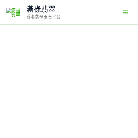
Skip
滿祿翡翠
to
香港翡翠玉石平台
content
翡
翠
大
日
如
來
吊
墜
｜
緬
甸
翡
翠
×
端
莊
立