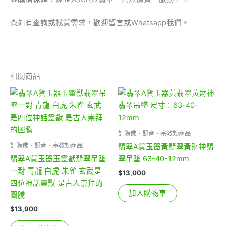
📩
如有查詢或找貨需求，歡迎留言或Whatsapp我們。
相關商品
訂購佛、觀音、宗教類商品
訂購佛、觀音、宗教類商品
翡翠A貨玉器黃翡翠黃財神翡
翡翠A貨玉器玉靈獸翡翠吊墜
翠吊墜 63-40-12mm
一對 青龍 白虎 朱雀 玄武是
$
13,000
四位神話靈獸 是古人崇拜的
加入購物車
圖騰
$
13,900