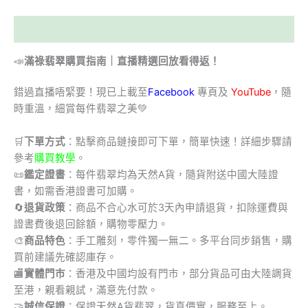
描述
📣
滿祿翡翠購買指南｜直播精選回放看得返！
錯過直播唔緊要！現已上載至
Facebook
專頁及
YouTube
，隨
時重溫，細賞每件翡翠之美💚
🛒
下單方式
：點擊商品鏈接即可下單，簡單快速！詳細步驟請
參考
購買教學
。
📜
鑑定證書
：每件翡翠均為天然A貨，隨貨附送中國大陸證
書，如需香港證書可加購。
🔄
退貨政策
：商品不合心水可於3天內申請退貨，扣除運費與
證書費後退回餘額，購物零壓力。
🎨
商品特色
：手工雕刻，零件獨一無二。多平台同步銷售，購
買前建議先確認庫存。
🏬
實體門市
：香港及中國均設有門市，部分貨品可由大陸調貨
至港，親看親試，滿意先付款。
🤝
誠信保證
：保證天然A貨翡翠，貨真價實，服務至上。