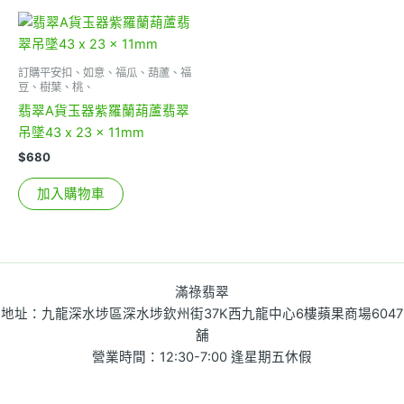
訂購平安扣、如意、福瓜、葫蘆、福
豆、樹葉、桃、
翡翠A貨玉器紫羅蘭葫蘆翡翠
吊墜43 x 23 x 11mm
$
680
加入購物車
滿祿翡翠
地址：九龍深水埗區深水埗欽州街37K西九龍中心6樓蘋果商場6047
舖
營業時間：12:30-7:00 逢星期五休假