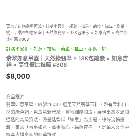
×
如
意
吉
首頁
/
訂購翡翠商品
/
訂購平安扣、如意、福瓜、葫蘆、福豆、樹葉、
祥
桃、
/ 翡翠如意吊墜｜天然綠翡翠 × 18K包鑲嵌 × 如意吉祥 × 高性價
×
高
比推薦 #808
性
訂購平安扣、如意、福瓜、葫蘆、福豆、樹葉、桃、
價
比
翡翠如意吊墜｜天然綠翡翠 × 18K包鑲嵌 × 如意吉
推
祥 × 高性價比推薦 #808
薦
$
8,000
#808
數
量
商品簡介
翡翠如意吊墜，編號#808，選用天然翡翠玉料，帶有柔和自
然的綠色調，色澤清新雅緻，質地細膩潤澤，展現出翡翠溫潤
通透的高級質感。整體造型以「如意」為主題，線條流暢優
雅，寓意「事事如意、萬事順心、福運連連」，是華人文化中
極具吉祥意涵的經典符號。