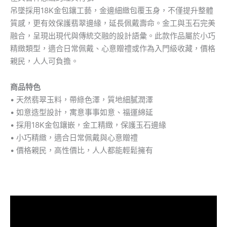
吊墜採用18K金包鑲工藝，金邊細緻包覆玉身，不僅提升整體
質感，更有效保護翡翠邊緣，延長佩戴壽命。金工與玉石完美
融合，呈現出現代與傳統交融的設計語彙。此款作品屬於小巧
精緻類型，適合日常佩戴、心意贈禮或作為入門級收藏，價格
親民，人人可負擔。
商品特色
• 天然翡翠玉料，帶綠色澤，質地細膩潤澤
• 如意造型設計，寓意事事如意、福運綿延
• 採用18K金包鑲嵌，金工精緻，保護玉石邊緣
• 小巧精緻，適合日常佩戴與心意贈禮
• 價格親民，高性價比，人人都能輕鬆擁有