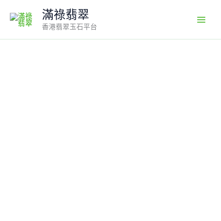
Skip
滿祿翡翠
to
香港翡翠玉石平台
content
翡
翠
如
意
吊
墜
｜
天
然
綠
翡
翠
×
18K
包
鑲
嵌