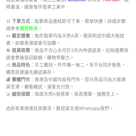
時重溫，細賞每件翡翠之美💚
🛒
下單方式
：點擊商品連結即可下單，簡單快捷！詳細步驟
請參考
購買教學
。
📜
鑑定證書
：每件翡翠均為天然A貨，隨貨附送中國大陸證
書，如需香港證書可加購。
🔄
退貨政策
：商品不合心水可於3天內申請退貨，扣除運費與
證書費後退回餘額，購物零壓力。
🎨
商品特色
：手工雕刻，件件獨一無二。多平台同步販售，
購買前建議先確認庫存。
🏬
實體門市
：香港及中國均設有門市，部分貨品可由大陸調
貨至港，親看親試，滿意先付款。
🤝
誠信保證
：保證天然A貨翡翠，貨真價實，服務至上。
📩
如有查詢或找貨需求，歡迎留言或Whatsapp我們。