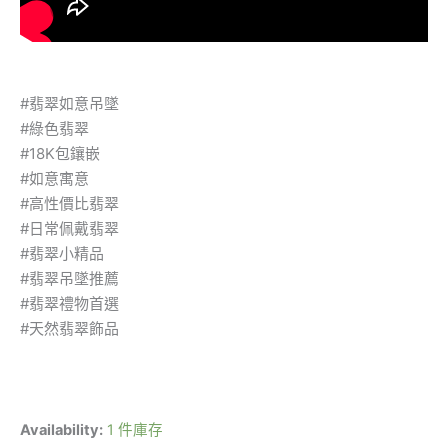
#翡翠如意吊墜
#綠色翡翠
#18K包鑲嵌
#如意寓意
#高性價比翡翠
#日常佩戴翡翠
#翡翠小精品
#翡翠吊墜推薦
#翡翠禮物首選
#天然翡翠飾品
Availability:
1 件庫存