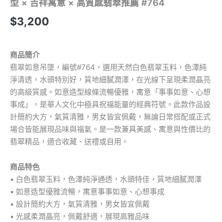
型 × 吉祥寓意 × 高質感翡翠推薦 #764
$
3,200
商品簡介
翡翠如意吊墜，編號#764，選用天然白色翡翠玉料，色澤純
淨清透，水頭特別好，質地細膩潤澤，在光線下呈現柔潤晶亮
的高級質感。如意造型線條流暢優雅，寓意「事事如意、心想
事成」，是華人文化中極具祝福能量的經典符號。此款作品設
計簡約大方，氣質清雅，男女皆宜佩戴，無論日常搭配或正式
場合皆能展現品味與福氣。是一款兼具美感、寓意與性價比的
翡翠精品，適合收藏、送禮或自用。
商品特色
• 白色翡翠玉料，色澤純淨通透，水頭特佳，質地細膩潤澤
• 如意造型優雅流暢，寓意事事如意、心想事成
• 設計簡約大方，氣質清雅，男女皆宜佩戴
• 光感柔潤晶亮，佩戴舒適，展現高雅品味