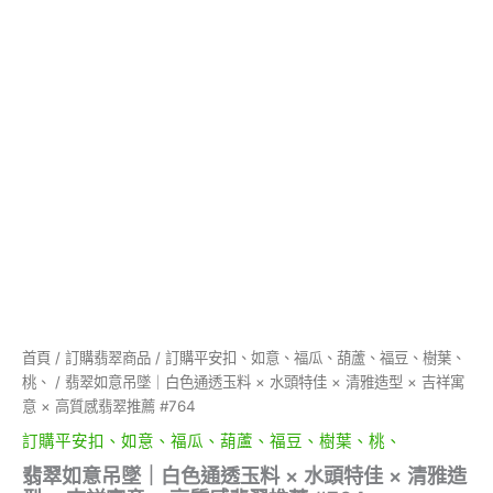
佳
×
清
雅
造
型
×
吉
祥
寓
意
×
高
質
感
翡
首頁
/
訂購翡翠商品
/
訂購平安扣、如意、福瓜、葫蘆、福豆、樹葉、
翠
桃、
/ 翡翠如意吊墜｜白色通透玉料 × 水頭特佳 × 清雅造型 × 吉祥寓
推
薦
意 × 高質感翡翠推薦 #764
#764
訂購平安扣、如意、福瓜、葫蘆、福豆、樹葉、桃、
數
量
翡翠如意吊墜｜白色通透玉料 × 水頭特佳 × 清雅造