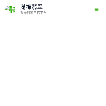
Skip
滿祿翡翠
to
香港翡翠玉石平台
content
翡
翠
如
意
吊
墜
｜
白
色
通
透
玉
料
×
水
頭
特