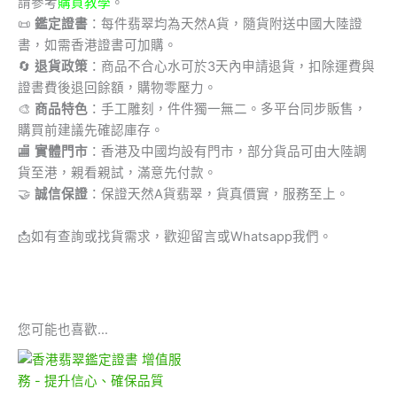
請參考
購買教學
。
📜
鑑定證書
：每件翡翠均為天然A貨，隨貨附送中國大陸證
書，如需香港證書可加購。
🔄
退貨政策
：商品不合心水可於3天內申請退貨，扣除運費與
證書費後退回餘額，購物零壓力。
🎨
商品特色
：手工雕刻，件件獨一無二。多平台同步販售，
購買前建議先確認庫存。
🏬
實體門市
：香港及中國均設有門市，部分貨品可由大陸調
貨至港，親看親試，滿意先付款。
🤝
誠信保證
：保證天然A貨翡翠，貨真價實，服務至上。
📩
如有查詢或找貨需求，歡迎留言或Whatsapp我們。
您可能也喜歡…