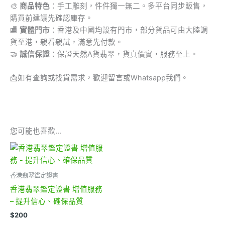
🎨
商品特色
：手工雕刻，件件獨一無二。多平台同步販售，
購買前建議先確認庫存。
🏬
實體門市
：香港及中國均設有門市，部分貨品可由大陸調
貨至港，親看親試，滿意先付款。
🤝
誠信保證
：保證天然A貨翡翠，貨真價實，服務至上。
📩
如有查詢或找貨需求，歡迎留言或Whatsapp我們。
您可能也喜歡…
香港翡翠鑑定證書
香港翡翠鑑定證書 增值服務
– 提升信心、確保品質
$
200