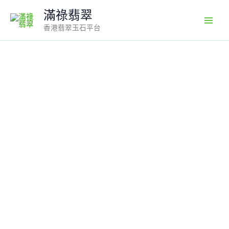
Skip
滿祿翡翠
to
香港翡翠玉石平台
content
翡
翠
如
意
吊
墜
編
號
#699
｜
冰
透
陽
綠
×
18K
白