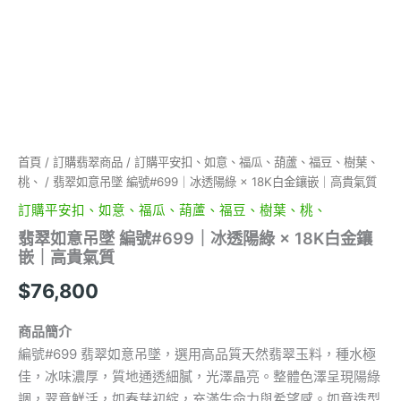
金
鑲
嵌
｜
高
貴
氣
質
數
首頁
/
訂購翡翠商品
/
訂購平安扣、如意、福瓜、葫蘆、福豆、樹葉、
量
桃、
/ 翡翠如意吊墜 編號#699｜冰透陽綠 × 18K白金鑲嵌｜高貴氣質
訂購平安扣、如意、福瓜、葫蘆、福豆、樹葉、桃、
翡翠如意吊墜 編號#699｜冰透陽綠 × 18K白金鑲
嵌｜高貴氣質
$
76,800
商品簡介
編號#699 翡翠如意吊墜，選用高品質天然翡翠玉料，種水極
佳，冰味濃厚，質地通透細膩，光澤晶亮。整體色澤呈現陽綠
調，翠意鮮活，如春芽初綻，充滿生命力與希望感。如意造型