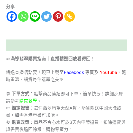
分享
描述
📣
滿祿翡翠購買指南｜直播精選回放看得回！
錯過直播唔緊要！現已上載至
Facebook
專頁及
YouTube
，隨
時重溫，細賞每件翡翠之美💚
🛒
下單方式
：點擊商品連結即可下單，簡單快捷！詳細步驟
請參考
購買教學
。
📜
鑑定證書
：每件翡翠均為天然A貨，隨貨附送中國大陸證
書，如需香港證書可加購。
🔄
退貨政策
：商品不合心水可於3天內申請退貨，扣除運費與
證書費後退回餘額，購物零壓力。