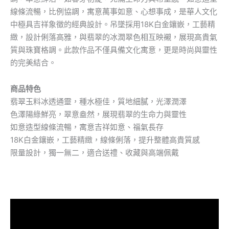
線條流暢，比例協調，寓意萬事如意、心想事成，是華人文化
中極具吉祥象徵的經典設計。吊墜採用18K白金鑲嵌，工藝精
緻，設計俐落高雅，與翡翠的冰潤翠色相互映襯，展現高貴氣
質與珠寶格調。此款作品不僅具備文化寓意，更是時尚與靈性
的完美結合。
商品特色
翡翠玉料冰透通靈，種水極佳，質地細膩，光澤潤澤
色澤陽綠鮮亮，翠意盎然，展現翡翠的生命力與靈性
如意造型線條流暢，寓意吉祥如意、福氣長存
18K白金鑲嵌，工藝精緻，線條俐落，提升整體高貴質感
限量設計，獨一無二，適合送禮、收藏與高端佩戴