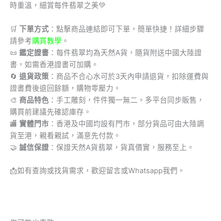
時重溫，細賞每件翡翠之美💚
🛒
下單方式
：點擊商品連結即可下單，簡單快捷！詳細步驟
請參考
購買教學
。
📜
鑑定證書
：每件翡翠均為天然A貨，隨貨附送中國大陸證
書，如需香港證書可加購。
🔄
退貨政策
：商品不合心水可於3天內申請退貨，扣除運費與
證書費後退回餘額，購物零壓力。
🎨
商品特色
：手工雕刻，件件獨一無二。多平台同步販售，
購買前建議先確認庫存。
🏬
實體門市
：香港及中國均設有門市，部分貨品可由大陸調
貨至港，親看親試，滿意先付款。
🤝
誠信保證
：保證天然A貨翡翠，貨真價實，服務至上。
📩
如有查詢或找貨需求，歡迎留言或Whatsapp我們。