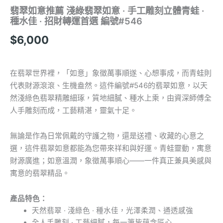
翡翠如意推薦 淺綠翡翠如意 · 手工雕刻立體青蛙 ·
種水佳 · 招財轉運首選 編號#546
$
6,000
在翡翠世界裡，「如意」象徵萬事順遂、心想事成，而青蛙則
代表財源滾滾、生機盎然。這件編號#546的翡翠如意，以天
然淺綠色翡翠精雕細琢，質地細膩、種水上乘，由資深師傅全
人手雕刻而成，工藝精湛，靈氣十足。
無論是作為日常佩戴的守護之物，還是送禮、收藏的心意之
選，這件翡翠如意都能為您帶來祥和與好運。青蛙靈動，寓意
財源廣進；如意溫潤，象徵萬事順心——一件真正兼具美感與
寓意的翡翠精品。
產品特色：
天然翡翠 · 淺綠色 · 種水佳，光澤柔潤、通透感強
全人手雕刻 · 工藝細膩，每一筆皆蘊含匠心