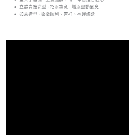
立體青蛙造型 · 招財寓意 · 增添靈動氣息
如意造型 · 象徵順利、吉祥、福運綿延