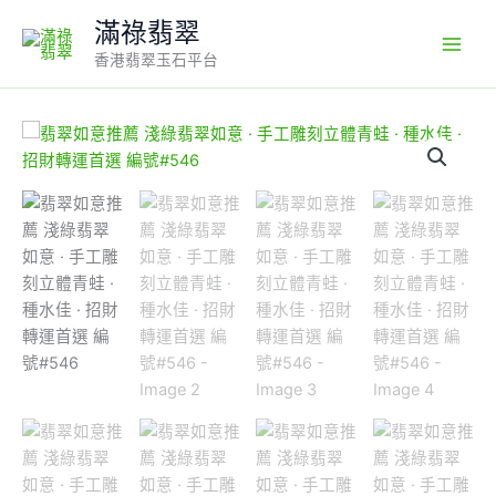
Skip
滿祿翡翠
to
香港翡翠玉石平台
content
翡
翠
如
意
推
薦
淺
綠
翡
翠
如
意
·
手
工
雕
刻