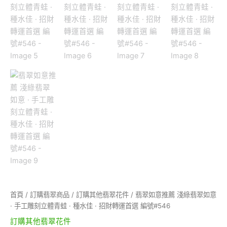
立
體
青
蛙
·
種
水
佳
·
招
財
轉
運
首
選
編
號
#546
數
首頁
/
訂購翡翠商品
/
訂購其他翡翠花件
/ 翡翠如意推薦 淺綠翡翠如意
量
· 手工雕刻立體青蛙 · 種水佳 · 招財轉運首選 編號#546
訂購其他翡翠花件