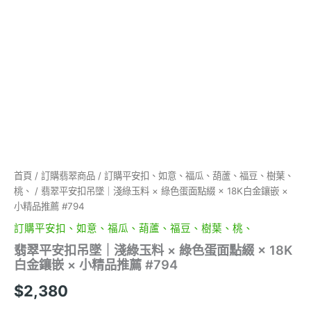
點
綴
×
18K
白
金
鑲
嵌
×
小
精
品
推
首頁
/
訂購翡翠商品
/
訂購平安扣、如意、福瓜、葫蘆、福豆、樹葉、
薦
桃、
/ 翡翠平安扣吊墜｜淺綠玉料 × 綠色蛋面點綴 × 18K白金鑲嵌 ×
#794
小精品推薦 #794
數
訂購平安扣、如意、福瓜、葫蘆、福豆、樹葉、桃、
量
翡翠平安扣吊墜｜淺綠玉料 × 綠色蛋面點綴 × 18K
白金鑲嵌 × 小精品推薦 #794
$
2,380