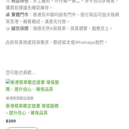
🎨
商品特色
：手工雕刻，件件獨一無二。多平台同步販售，
購買前建議先確認庫存。
🏬
實體門市
：香港及中國均設有門市，部分貨品可由大陸調
貨至港，親看親試，滿意先付款。
🤝
誠信保證
：保證天然A貨翡翠，貨真價實，服務至上。
📩
如有查詢或找貨需求，歡迎留言或Whatsapp我們。
您可能也喜歡…
香港翡翠鑑定證書
香港翡翠鑑定證書 增值服務
– 提升信心、確保品質
$
200