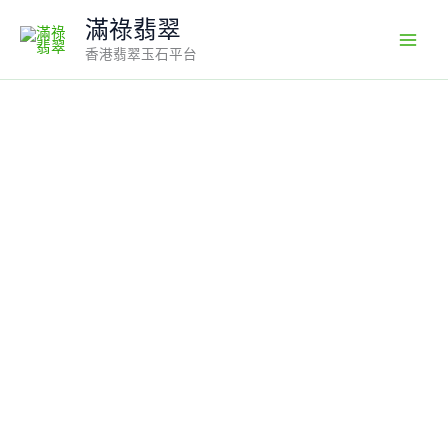
Skip
滿祿翡翠
to
香港翡翠玉石平台
content
翡
翠
平
安
扣
吊
墜
｜
淺
綠
玉
料
×
綠
色
蛋
面