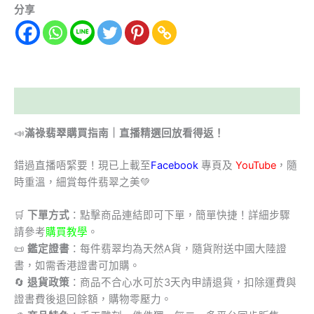
分享
描述
📣
滿祿翡翠購買指南｜直播精選回放看得返！
錯過直播唔緊要！現已上載至
Facebook
專頁及
YouTube
，隨
時重溫，細賞每件翡翠之美💚
🛒
下單方式
：點擊商品連結即可下單，簡單快捷！詳細步驟
請參考
購買教學
。
📜
鑑定證書
：每件翡翠均為天然A貨，隨貨附送中國大陸證
書，如需香港證書可加購。
🔄
退貨政策
：商品不合心水可於3天內申請退貨，扣除運費與
證書費後退回餘額，購物零壓力。