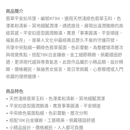
商品簡介
翡翠平安扣吊墜，編號#794，選用天然淺綠色翡翠玉料，色
澤柔和清新，質地細膩潤澤，通透度佳，展現出溫潤雅緻的高
級質感。平安扣造型圓潤飽滿，寓意「事事圓滿、平安順遂、
福氣長存」，是華人文化中最經典且歷久不衰的守護符號。
吊墜中央點綴一顆綠色翡翠蛋面，色彩靈動，為整體增添層次
與視覺焦點。搭配18K白金鑲嵌，金工細節精緻，佩戴穩固舒
適，更添現代感與尊貴氣息。此款作品屬於小精品類，設計精
緻、價格親民，無論男女皆宜，是日常佩戴、心意贈禮或入門
收藏的理想選擇。
商品特色
• 天然淺綠翡翠玉料，色澤柔和清新，質地細膩潤澤
• 平安扣造型圓潤飽滿，寓意事事圓滿、平安順遂
• 中央綠色蛋面點綴，色彩靈動，層次分明
• 搭配18K白金鑲嵌，工藝精美，佩戴穩固舒適
• 小精品設計，價格親民，人人都可負擔