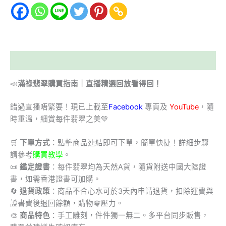
描述
📣
滿祿翡翠購買指南｜直播精選回放看得回！
錯過直播唔緊要！現已上載至
Facebook
專頁及
YouTube
，隨
時重溫，細賞每件翡翠之美💚
🛒
下單方式
：點擊商品連結即可下單，簡單快捷！詳細步驟
請參考
購買教學
。
📜
鑑定證書
：每件翡翠均為天然A貨，隨貨附送中國大陸證
書，如需香港證書可加購。
🔄
退貨政策
：商品不合心水可於3天內申請退貨，扣除運費與
證書費後退回餘額，購物零壓力。
🎨
商品特色
：手工雕刻，件件獨一無二。多平台同步販售，