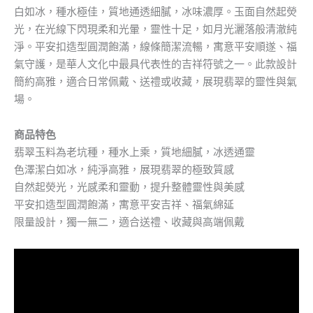
白如冰，種水極佳，質地通透細膩，冰味濃厚。玉面自然起熒
光，在光線下閃現柔和光暈，靈性十足，如月光灑落般清澈純
淨。平安扣造型圓潤飽滿，線條簡潔流暢，寓意平安順遂、福
氣守護，是華人文化中最具代表性的吉祥符號之一。此款設計
簡約高雅，適合日常佩戴、送禮或收藏，展現翡翠的靈性與氣
場。
商品特色
翡翠玉料為老坑種，種水上乘，質地細膩，冰透通靈
色澤潔白如冰，純淨高雅，展現翡翠的極致質感
自然起熒光，光感柔和靈動，提升整體靈性與美感
平安扣造型圓潤飽滿，寓意平安吉祥、福氣綿延
限量設計，獨一無二，適合送禮、收藏與高端佩戴