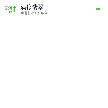
Skip
滿祿翡翠
to
香港翡翠玉石平台
content
翡
翠
平
安
扣
編
號
#704
｜
白
冰
老
坑
種
×
起
熒