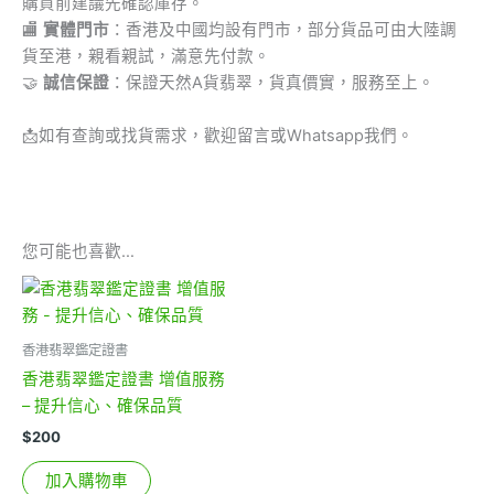
購買前建議先確認庫存。
🏬
實體門市
：香港及中國均設有門市，部分貨品可由大陸調
貨至港，親看親試，滿意先付款。
🤝
誠信保證
：保證天然A貨翡翠，貨真價實，服務至上。
📩
如有查詢或找貨需求，歡迎留言或Whatsapp我們。
您可能也喜歡…
香港翡翠鑑定證書
香港翡翠鑑定證書 增值服務
– 提升信心、確保品質
$
200
加入購物車