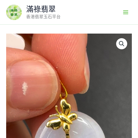
Skip
滿祿翡翠
to
香港翡翠玉石平台
content
翡
翠
平
安
扣
×
18K
黃
金
蝴
蝶
扣
｜
蛻
變
寓
意