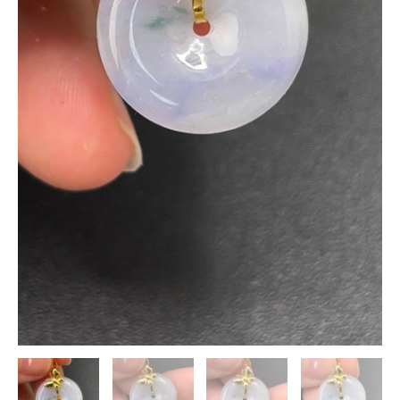
的
高
雅
吊
墜
#606
數
量