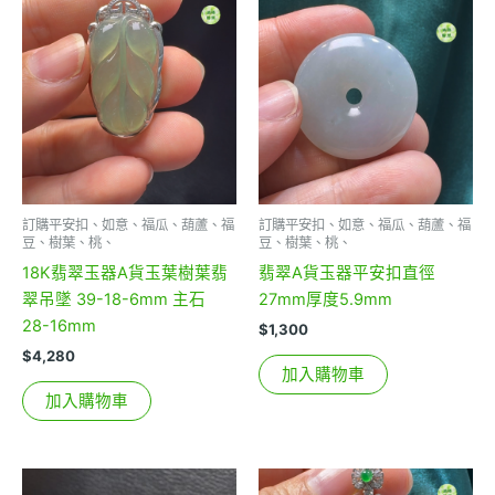
訂購平安扣、如意、福瓜、葫蘆、福
訂購平安扣、如意、福瓜、葫蘆、福
豆、樹葉、桃、
豆、樹葉、桃、
18K翡翠玉器A貨玉葉樹葉翡
翡翠A貨玉器平安扣直徑
翠吊墜 39-18-6mm 主石
27mm厚度5.9mm
28-16mm
$
1,300
$
4,280
加入購物車
加入購物車