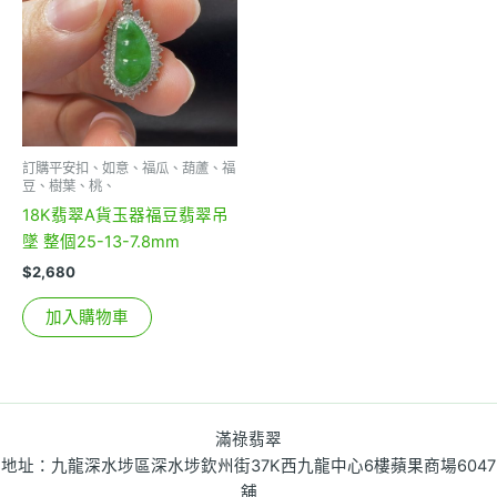
訂購平安扣、如意、福瓜、葫蘆、福
豆、樹葉、桃、
18K翡翠A貨玉器福豆翡翠吊
墜 整個25-13-7.8mm
$
2,680
加入購物車
滿祿翡翠
地址：九龍深水埗區深水埗欽州街37K西九龍中心6樓蘋果商場6047
舖