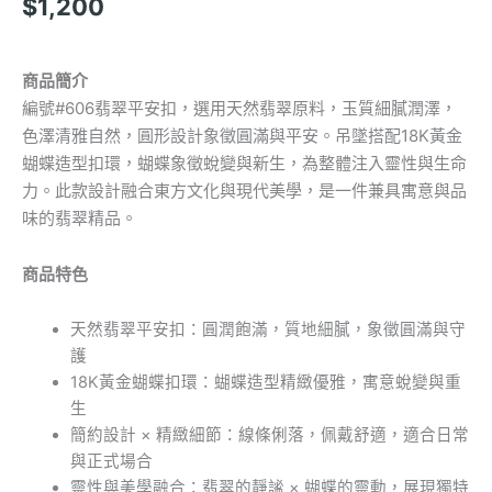
$
1,200
商品簡介
編號#606翡翠平安扣，選用天然翡翠原料，玉質細膩潤澤，
色澤清雅自然，圓形設計象徵圓滿與平安。吊墜搭配18K黃金
蝴蝶造型扣環，蝴蝶象徵蛻變與新生，為整體注入靈性與生命
力。此款設計融合東方文化與現代美學，是一件兼具寓意與品
味的翡翠精品。
商品特色
天然翡翠平安扣：圓潤飽滿，質地細膩，象徵圓滿與守
護
18K黃金蝴蝶扣環：蝴蝶造型精緻優雅，寓意蛻變與重
生
簡約設計 × 精緻細節：線條俐落，佩戴舒適，適合日常
與正式場合
靈性與美學融合：翡翠的靜謐 × 蝴蝶的靈動，展現獨特