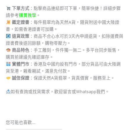
下單方式
：點擊商品連結即可下單，簡單快捷！詳細步驟
請參考
購買教學
。
鑑定證書
：每件翡翠均為天然A貨，隨貨附送中國大陸證
書，如需香港證書可加購。
退貨政策
：商品不合心水可於3天內申請退貨，扣除運費與
證書費後退回餘額，購物零壓力。
商品特色
：手工雕刻，件件獨一無二。多平台同步販售，
購買前建議先確認庫存。
實體門市
：香港及中國均設有門市，部分貨品可由大陸調
貨至港，親看親試，滿意先付款。
誠信保證
：保證天然A貨翡翠，貨真價實，服務至上。
如有查詢或找貨需求，歡迎留言或Whatsapp我們。
您可能也喜歡…