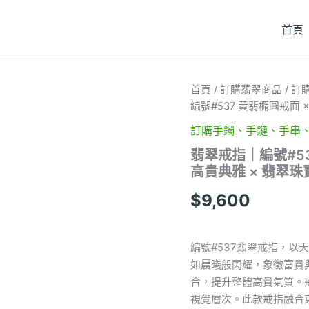
首頁
翡
首頁
/
訂購翡翠商品
/
訂
翠
編號#537 黃翡橢圓戒面 
戒
指
訂購手鐲、手鏈、手串
｜
翡翠戒指｜編號#53
編
高貴典雅 × 翡翠珠
號
#537
$
9,600
黃
翡
橢
圓
編號#537翡翠戒指，
戒
如晨曦般閃耀，象徵富貴
面
×
合，提升整體高貴氣質。
18K
視覺層次。此款戒指融合
黃