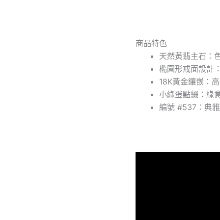
金
鑲
嵌
×
商品特色
小
天然黃翡主石：
綠
蛋
橢圓形戒面設計
點
18K黃金鑲嵌：
綴
小綠蛋點綴：綠
×
編號 #537：
高
貴
典
雅
×
翡
翠
珠
寶
推
薦
數