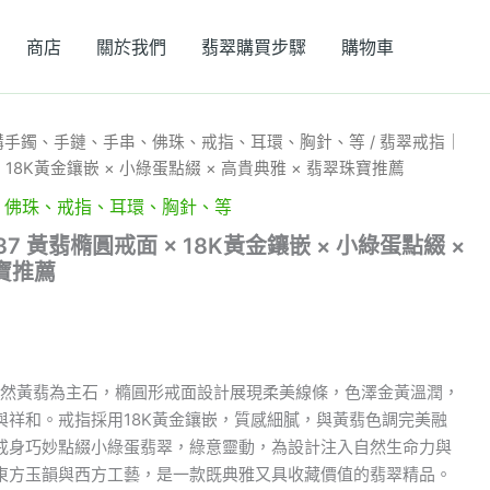
商店
關於我們
翡翠購買步驟
購物車
購手鐲、手鏈、手串、佛珠、戒指、耳環、胸針、等
/ 翡翠戒指｜
× 18K黃金鑲嵌 × 小綠蛋點綴 × 高貴典雅 × 翡翠珠寶推薦
、佛珠、戒指、耳環、胸針、等
7 黃翡橢圓戒面 × 18K黃金鑲嵌 × 小綠蛋點綴 ×
寶推薦
以天然黃翡為主石，橢圓形戒面設計展現柔美線條，色澤金黃溫潤，
與祥和。戒指採用18K黃金鑲嵌，質感細膩，與黃翡色調完美融
戒身巧妙點綴小綠蛋翡翠，綠意靈動，為設計注入自然生命力與
東方玉韻與西方工藝，是一款既典雅又具收藏價值的翡翠精品。