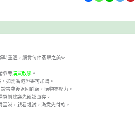
隨時重溫，細賞每件翡翠之美💚
請參考
購買教學
。
書，如需香港證書可加購。
與證書費後退回餘額，購物零壓力。
購買前建議先確認庫存。
貨至港，親看親試，滿意先付款。