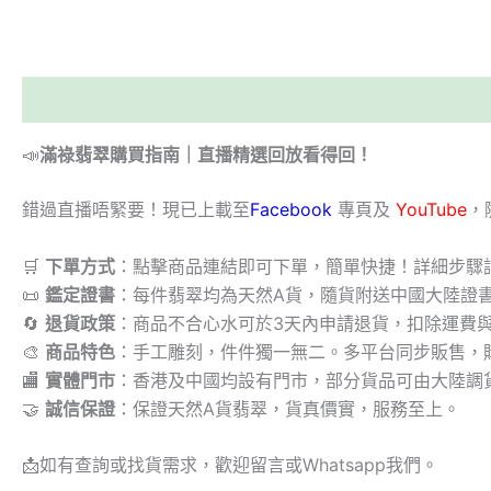
描述
📣
滿祿翡翠購買指南｜直播精選回放看得回！
錯過直播唔緊要！現已上載至
Facebook
專頁及
YouTube
，
🛒
下單方式
：點擊商品連結即可下單，簡單快捷！詳細步驟
📜
鑑定證書
：每件翡翠均為天然A貨，隨貨附送中國大陸證
🔄
退貨政策
：商品不合心水可於3天內申請退貨，扣除運費
🎨
商品特色
：手工雕刻，件件獨一無二。多平台同步販售，
🏬
實體門市
：香港及中國均設有門市，部分貨品可由大陸調
🤝
誠信保證
：保證天然A貨翡翠，貨真價實，服務至上。
📩
如有查詢或找貨需求，歡迎留言或Whatsapp我們。