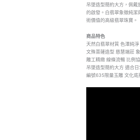
吊墜造型簡約大方，佩戴
膩
的啟發。白翡翠象徵純潔
雕
工
術價值的高級翡翠珠寶。
精
緻
商品特色
佛
教
天然白翡翠材質 色澤純淨
珠
文殊菩薩造型 慈慧端莊 
寶
雕工精緻 線條流暢 比例
推
吊墜造型簡約大方 適合
薦
編
編號635限量玉雕 文化
號
#635
數
量