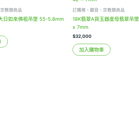
、宗教類商品
訂購佛、觀音、宗教類商品
日如來佛祖吊墜 55-5.8mm
18K翡翠A貨玉器度母翡翠吊墜整
x 7mm
$
32,000
車
加入購物車