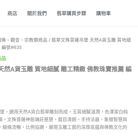
商店
關於我們
翡翠購買步驟
購物車
購佛、觀音、宗教類商品
/ 翡翠文殊菩薩吊墜 天然A貨玉雕 質地細
編號#635
商品
天然A貨玉雕 質地細膩 雕工精緻 佛教珠寶推薦 編
吊墜，選用天然A貨白翡翠雕刻而成，玉質細膩溫潤，色澤潔白純
韻。文殊菩薩神態端莊慈慧，眉目清朗，手持法器，象徵智慧與
，線條流暢，比例協調，展現玉雕工藝的深厚底蘊與佛教文化的