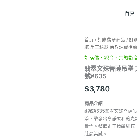
首頁
翡
首頁
/
訂購翡翠商品
/
訂
翠
膩 雕工精緻 佛教珠寶推薦 
文
殊
訂購佛、觀音、宗教類
菩
翡翠文殊菩薩吊墜 
薩
號#635
吊
墜
$
3,780
天
然
A
商品介紹
貨
編號#635翡翠文殊菩薩
玉
淨，散發出寧靜柔和的光
雕
質
覺悟。整體雕工精緻細膩
地
莊嚴美感。
細