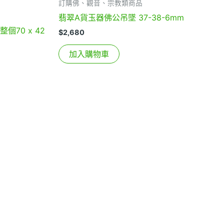
訂購佛、觀音、宗教類商品
翡翠A貨玉器佛公吊墜 37-38-6mm
個70 x 42
$
2,680
加入購物車