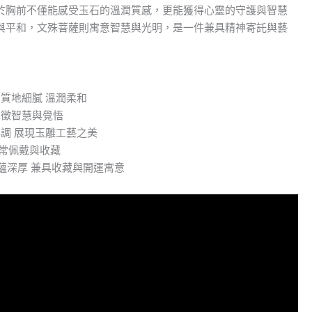
於胸前不僅能感受玉石的溫潤質感，更能獲得心靈的守護與智慧
與平和，文殊菩薩則寓意智慧與光明，是一件兼具精神寄託與藝
 質地細膩 溫潤柔和
象徵智慧與覺悟
協調 展現玉雕工藝之美
日常佩戴與收藏
底蘊深厚 兼具收藏與開運寓意