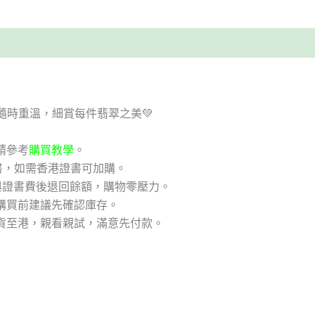
隨時重溫，細賞每件翡翠之美💚
請參考
購買教學
。
書，如需香港證書可加購。
與證書費後退回餘額，購物零壓力。
購買前建議先確認庫存。
貨至港，親看親試，滿意先付款。