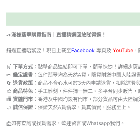
描述
📣
滿祿翡翠購買指南｜直播精選回放睇得返！
錯過直播唔緊要！現已上載至
Facebook
專頁及
YouTube
，
🛒
下單方式
：點擊商品連結即可下單，簡單快捷！詳細步驟
📜
鑑定證書
：每件翡翠均為天然A貨，隨貨附送中國大陸證
🔄
退貨政策
：商品不合心水可於3天內申請退貨，扣除運費
🎨
商品特色
：手工雕刻，件件獨一無二。多平台同步販售，
🏬
實體門市
：香港及中國均設有門市，部分貨品可由大陸調
🤝
誠信保證
：保證天然A貨翡翠，貨真價實，服務至上。
📩
如有查詢或找貨需求，歡迎留言或Whatsapp我們。