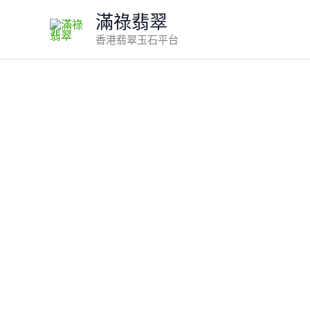
Skip
滿祿翡翠
to
香港翡翠玉石平台
content